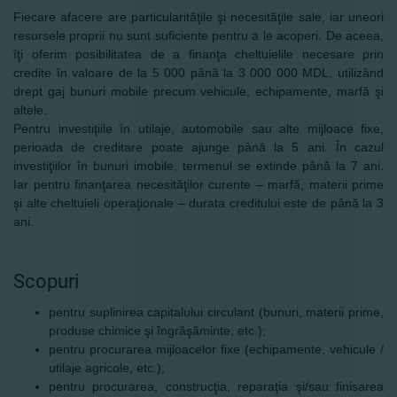
Fiecare afacere are particularităţile şi necesităţile sale, iar uneori
resursele proprii nu sunt suficiente pentru a le acoperi. De aceea,
îţi oferim posibilitatea de a finanţa cheltuielile necesare prin
credite în valoare de la 5 000 până la 3 000 000 MDL, utilizând
drept gaj bunuri mobile precum vehicule, echipamente, marfă şi
altele.
Pentru investiţiile în utilaje, automobile sau alte mijloace fixe,
perioada de creditare poate ajunge până la 5 ani. În cazul
investiţiilor în bunuri imobile, termenul se extinde până la 7 ani.
Iar pentru finanţarea necesităţilor curente – marfă, materii prime
şi alte cheltuieli operaţionale – durata creditului este de până la 3
ani.
Scopuri
pentru suplinirea capitalului circulant (bunuri, materii prime,
produse chimice şi îngrăşăminte, etc.);
pentru procurarea mijloacelor fixe (echipamente, vehicule /
utilaje agricole, etc.);
pentru procurarea, construcţia, reparaţia şi/sau finisarea