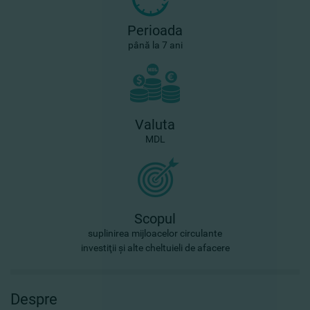
Perioada
până la 7 ani
Valuta
MDL
Scopul
suplinirea mijloacelor circulante
investiţii şi alte cheltuieli de afacere
Despre