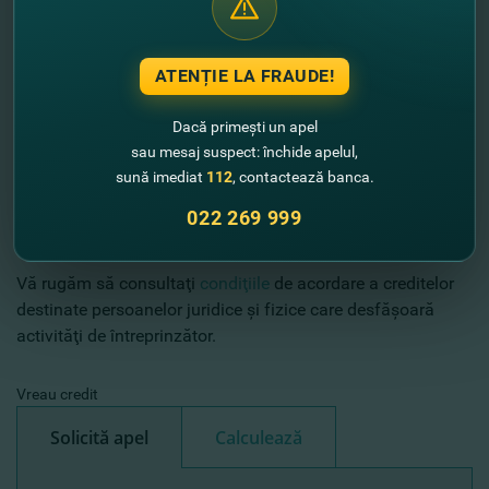
aplicare a activităţilor;
date financiare reale: înscrieri privind veniturile şi cheltuielile,
lista mărfurilor în stoc (inventarierea), lista mijloacelor fixe;
ATENȚIE LA FRAUDE!
alte documente la cererea specialistului în creditare.
Dacă primești un apel
În cazul de garanţie:
sau mesaj suspect: închide apelul,
- copia buletinului de identitate al garantului,
sună imediat
112
, contactează banca.
- documente, ce confirmă dreptul de proprietate asupra
bunului oferit drept garanţie.
022 269 999
Vă rugăm să consultaţi
condiţiile
de acordare a creditelor
destinate persoanelor juridice şi fizice care desfăşoară
activităţi de întreprinzător.
Vreau credit
Solicită apel
Calculează