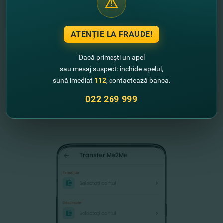
este informat prin intermediul aplicației de mobile
banking. Aceasta este în așteptare timp de 24 de ore,
timp în care solicitarea poate fi:
ATENȚIE LA FRAUDE!
anulată de către solicitant
acceptată / respinsă de către cel care o primește
Dacă primești un apel
sau mesaj suspect: închide apelul,
poate expira, dacă nu au fost întreprinse acțiuni de
sună imediat
112
, contactează banca.
niciuna dintre părți.
022 269 999