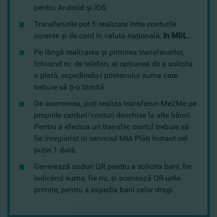
pentru Android și iOS.
Transferurile pot fi realizate între conturile
curente și de card în valuta națională,
în MDL.
Pe lângă realizarea și primirea transferurilor,
folosind nr. de telefon, ai opțiunea de a solicita
o plată, expediindu-i prietenului suma care
trebuie să ți-o trimită.
De asemenea, poți realiza transferuri Me2Me pe
propriile carduri/conturi deschise la alte bănci.
Pentru a efectua un transfer, contul trebuie să
fie înregistrat în serviciul MIA Plăți Instant cel
puțin 1 dată.
Generează coduri QR pentru a solicita bani, fie
indicând suma, fie nu, și scanează QR-urile
primite, pentru a expedia bani celor dragi.