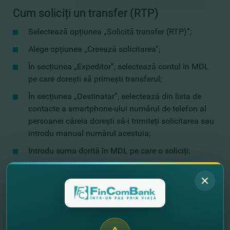
Cum soliciți un transfer (RTP)
Selectează opțiunea „Solicită transfer (RTP)”;
Alege opțiunea „Creează solicitarea”;
În secțiunea „Expeditor”, selectează contul în MDL
pe care dorești să primești transferul;
În secțiunea „Destinatar”, selectează din lista de
contacte a smartphone-ului numărul de telefon al
persoanei căreia dorești să-i trimiteți solicitarea sau
introdu manual numărul acestuia;
Introdu suma dorită în MDL pe care o soliciți;
Opțional: scrie un mesaj în care indici scopul
transferului (de exemplu: pentru prânz/datorie);
Confirmă solicitarea.
Solicitarea creată este expediată către destinatar, care