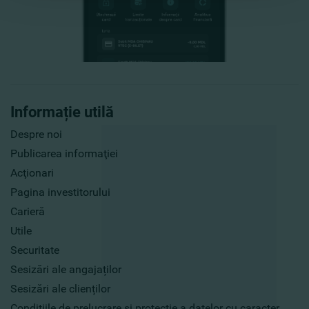
Informație utilă
Despre noi
Publicarea informaţiei
Acţionari
Pagina investitorului
Carieră
Utile
Securitate
Sesizări ale angajaților
Sesizări ale clienților
Condițiile de prelucrare și protecție a datelor cu caracter