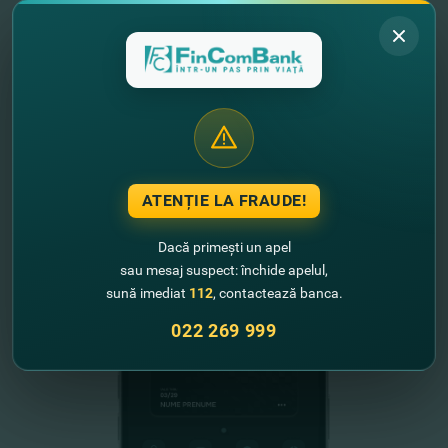
"FinComBank" S.A. este membră a
Schemei de Garantare a Depozitelor
din Republica Moldova
FinComPay Mobile
ATENȚIE LA FRAUDE!
Dacă primești un apel
sau mesaj suspect: închide apelul,
sună imediat
112
, contactează banca.
022 269 999