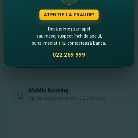
Internet Banking
Versiunea completă pentru desktop
ATENȚIE LA FRAUDE!
Dacă primești un apel
sau mesaj suspect: închide apelul,
sună imediat
112
, contactează banca.
022 269 999
Accesează platforma Web
Mobile Banking
Aplicația dedicată pentru iOS și Android