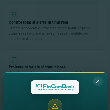
Control total și alerte în timp real
Fii mereu conectat cu afacerea ta prin notificări push,
vizualizează extrase și monitorizează creditele sau
depozitele de oriunde.
Proiecte salariale și comunicare
Vizualizează și semnează rapid fișele de salariu nesemnate
direct din aplicație și bucură-te de un schimb securizat de
mesaje cu banca.
Alege platforma potrivită pentru tine