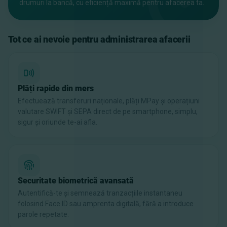
drumuri la bancă, cu eficiență maximă pentru afacerea ta.
Tot ce ai nevoie pentru administrarea afacerii
Plăți rapide din mers
Efectuează transferuri naționale, plăți MPay și operațiuni
valutare SWIFT și SEPA direct de pe smartphone, simplu,
sigur și oriunde te-ai afla.
Securitate biometrică avansată
Autentifică-te și semnează tranzacțiile instantaneu
folosind Face ID sau amprenta digitală, fără a introduce
parole repetate.