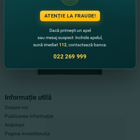
ATENȚIE LA FRAUDE!
Dacă primești un apel
sau mesaj suspect: închide apelul,
sună imediat
112
, contactează banca.
022 269 999
Informație utilă
Despre noi
Publicarea informaţiei
Acţionari
Pagina investitorului