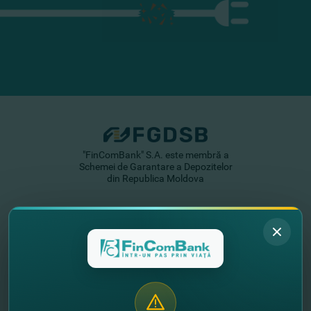
"FinComBank" S.A. este membră a
Schemei de Garantare a Depozitelor
din Republica Moldova
FinComPay Mobile