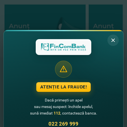
"FinComBank" S.A. este membră a
Schemei de Garantare a Depozitelor
ATENȚIE LA FRAUDE!
din Republica Moldova
Dacă primești un apel
FinComPay Mobile
sau mesaj suspect: închide apelul,
sună imediat
112
, contactează banca.
022 269 999