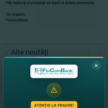
Fiţi vigilenţi şi protejaţi-vă banii şi datele personale.
Cu respect,
FinComBank
//
Alte noutăţi
ATENȚIE LA FRAUDE!