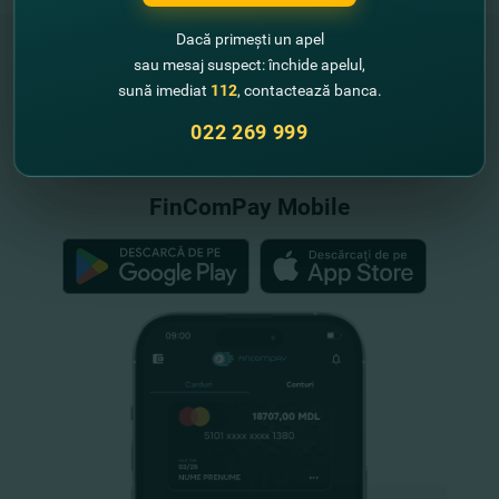
Dacă primești un apel
sau mesaj suspect: închide apelul,
sună imediat
112
, contactează banca.
"FinComBank" S.A. este membră a
Schemei de Garantare a Depozitelor
022 269 999
din Republica Moldova
FinComPay Mobile