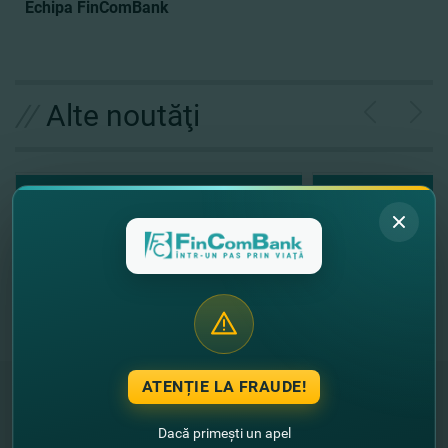
Echipa FinComBank
//
Alte noutăţi
ATENȚIE LA FRAUDE!
Dacă primești un apel
"FinComBank" S.A. este membră a