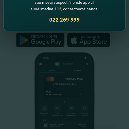
sau mesaj suspect: închide apelul,
Schemei de Garantare a Depozitelor
sună imediat
112
, contactează banca.
din Republica Moldova
022 269 999
FinComPay Mobile