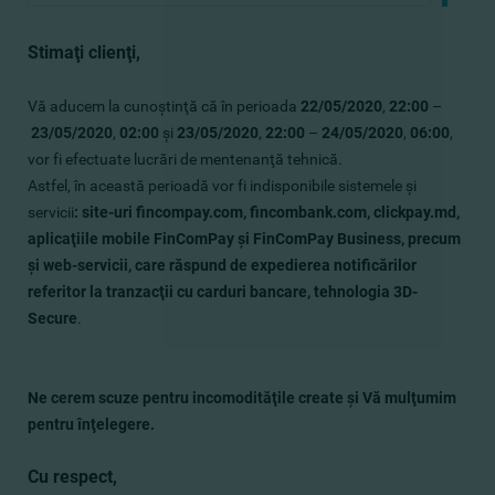
Stimaţi clienţi,
Vă aducem la cunoştinţă că în perioada
22/05/2020
,
22:00
–
23/05/2020
,
02:00
şi
23/05/2020
,
22:00
–
24/05/2020
,
06:00
,
vor fi efectuate lucrări de mentenanţă tehnică.
Astfel, în această perioadă vor fi indisponibile sistemele şi
servicii
: site-uri fincompay.com, fincombank.com, clickpay.md,
aplicaţiile mobile FinComPay şi FinComPay Business, precum
şi web-servicii, care răspund de expedierea notificărilor
referitor la tranzacţii cu carduri bancare, tehnologia 3D-
Secure
.
Ne cerem scuze pentru incomodităţile create şi Vă mulţumim
pentru înţelegere.
Cu respect,