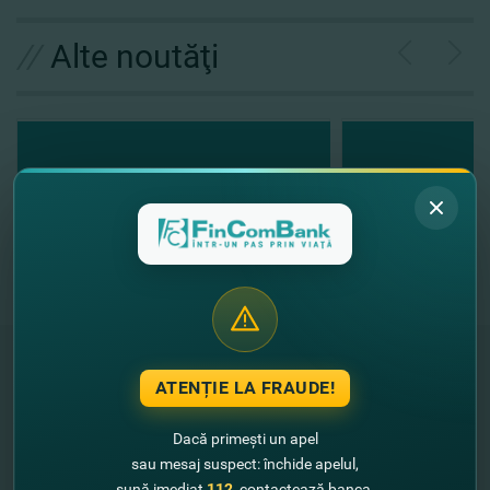
//
Alte noutăţi
ATENȚIE LA FRAUDE!
"FinComBank" S.A. este membră a
Schemei de Garantare a Depozitelor
Dacă primești un apel
din Republica Moldova
sau mesaj suspect: închide apelul,
sună imediat
112
, contactează banca.