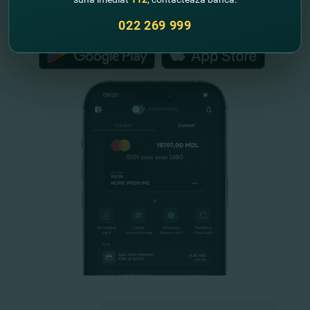
FinComPay Mobile
022 269 999