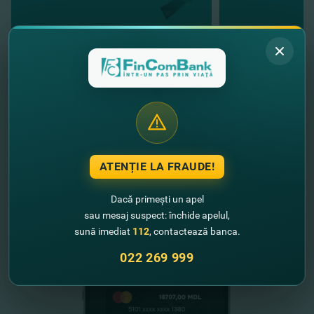
"FinComBank" S.A. este membră a
Schemei de Garantare a Depozitelor
din Republica Moldova
FinComPay Mobile
ATENȚIE LA FRAUDE!
Dacă primești un apel
sau mesaj suspect: închide apelul,
sună imediat
112
, contactează banca.
022 269 999