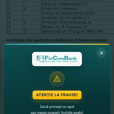
15
Edineţ, str. Independenţei, 112
15
4
Briceni, str. Prieteniei, 4
16
Drochia, str. Independenţei, 28/63
18
Donduşeni, str. Feroviarilor, 6 А
18
2
Ocniţa, str. 50 ani ai Biruinţei, 36
19
Căuşeni, str. M. Eminescu, 16
19
2
Ştefan Vodă, str. 31 august 1989, 3, №2
Activitatea altor subdiviziuni ale Băncii va fi temporar stopată.
În situaţia în care fiecare dintre noi este responsabil pentru
prevenirea răspândirii virusului, îndemnăm clienţii Băncii să
urmeze Măsurile de Protecţie:
- Dacă este posibil, amânaţi vizita la Bancă şi optaţi pentru
serviciile
ONLINE alternative
;
- Accesul în subdiviziunile Băncii va fi disponibil pentru 3 clienţi
simultan. Vă rugăm să aşteptaţi rândul afară pentru a intra în
subdiviziune;
- Păstraţi distanţa de minimum 1 metru faţă de alte persoane,
clienţi şi angajaţi, din unitatea bancară.
ATENȚIE LA FRAUDE!
Vom reveni cu noi informaţii privind activitatea subdiviziunilor
Băncii în scurt timp.
Dacă primești un apel
Cu respect,
sau mesaj suspect: închide apelul,
echipa FinComBank