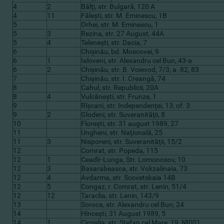
4
2
Bălţi, str. Bulgară, 120 А
4
11
Făleşti, str. M. Eminescu, 1B
5
Orhei, str. M. Eminescu, 1
5
3
Rezina, str. 27 August, 44А
5
4
Teleneşti, str. Dacia, 7
6
Chişinău, bd. Moscovei, 9
6
1
Ialoveni, str. Alexandru cel Bun, 43-а
6
2
Chişinău, str. B. Voievod, 7/3, а. 82, 83
7
Chişinău, str. I. Creangă, 74
8
Cahul, str. Republicii, 20А
8
4
Vulcăneşti, str. Frunze, 1
9
Rîşcani, str. Independenţei, 13, оf. 3
9
2
Glodeni, str. Suveranităţii, 8
10
Floreşti, str. 31 august 1989, 27
11
Ungheni, str. Naţională, 25
11
3
Nisporeni, str. Suveranităţii, 15/2
12
Comrat, str. Popeda, 115
12
1
Ceadîr-Lunga, Str. Lomonosov, 10
12
3
Basarabeasca, str. Vokzalinaia, 73
12
4
Avdarma, str. Scovetskaia 14B
12
5
Congaz, r. Comrat, str. Lenin, 51/4
12
12
Taraclia, str. Lenin, 143/9
13
Soroca, str. Alexandru cel Bun, 24
14
Hînceşti, 31 August 1989, 5
14
1
Cimişlia, str. Ştefan cel Mare, 19, №001