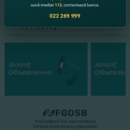
sună imediat
112
, contactează banca.
022 269 999
//
Alte noutăţi
"FinComBank" S.A. este membră a
Schemei de Garantare a Depozitelor