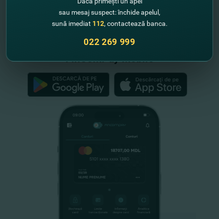
Dacă primești un apel
sau mesaj suspect: închide apelul,
"FinComBank" S.A. este membră a
sună imediat
112
, contactează banca.
Schemei de Garantare a Depozitelor
din Republica Moldova
022 269 999
FinComPay Mobile