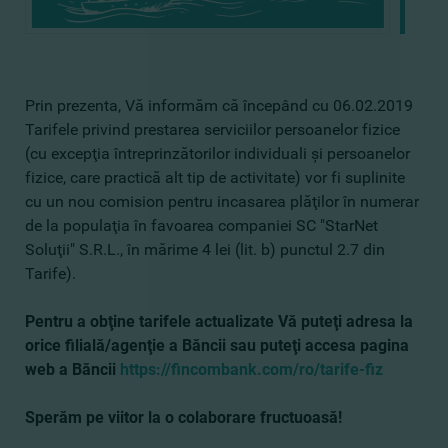
Prin prezenta, Vă informăm că
începând cu
06.02.2019
Tarifele
privind prestarea serviciilor persoanelor fizice
(cu excepţia întreprinzătorilor individuali şi persoanelor
fizice, care practică alt tip de activitate)
vor fi suplinite
cu un nou comision pentru incasarea plăţilor în numerar
de la populaţia în favoarea companiei SC "StarNet
Soluţii" S.R.L., în mărime 4 lei (lit. b) punctul 2.7 din
Tarife)
.
Pentru a obţine tarifele actualizate Vă puteţi adresa la
orice filială/agenţie a Băncii sau puteţi accesa pagina
web a Băncii
https://fincombank.com/ro/tarife-fiz
Sperăm pe viitor la o colaborare fructuoasă!