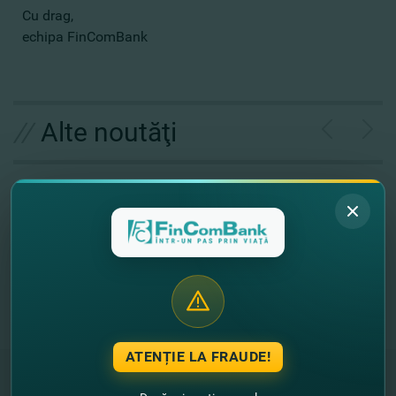
Cu drag,
echipa FinComBank
//
Alte noutăţi
ATENȚIE LA FRAUDE!