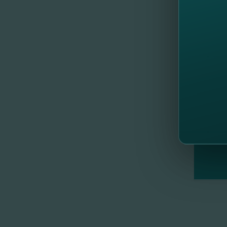
//
Al