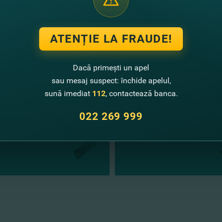
ATENȚIE LA FRAUDE!
te noutăţi
Dacă primești un apel
sau mesaj suspect: închide apelul,
sună imediat
112
, contactează banca.
022 269 999