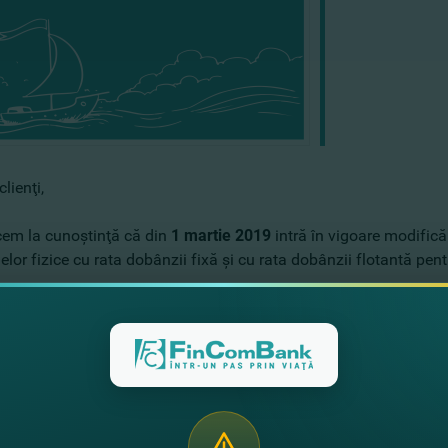
clienţi,
em la cunoştinţă că din
1 martie
2019
intră în vigoare modificăr
lor fizice cu rata dobânzii fixă şi cu rata dobânzii flotantă pent
rile vor fi afişate pe site-ul oficial al Băncii.
ia privind ratele dobânzilor la depozitele persoanelor fizice pent
ă,
 FinComBank