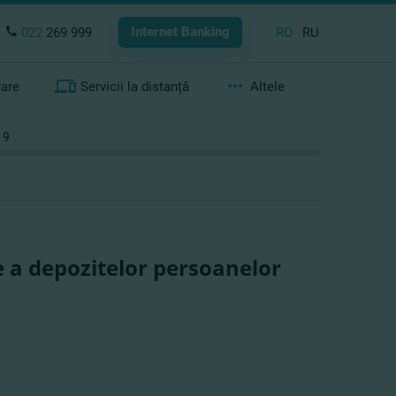
Internet Banking
022
269 999
RO
RU
rare
Servicii la distanță
Altele
19
re a depozitelor persoanelor