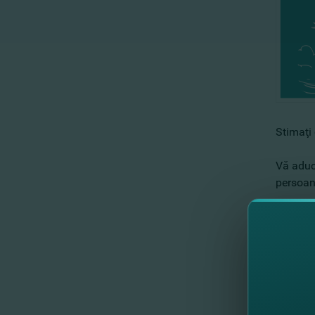
Stimaţi 
Vă aduc
persoane
Modifică
Informaţ
Cu stim
echipa