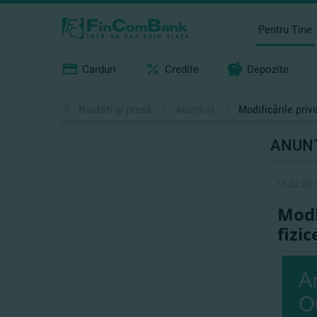
Pentru Tine
Carduri
Credite
Depozite
//
Noutăţi şi presă
/
Anunţuri
/
Modificările priv
ANUN
15.02.201
Modi
fizic