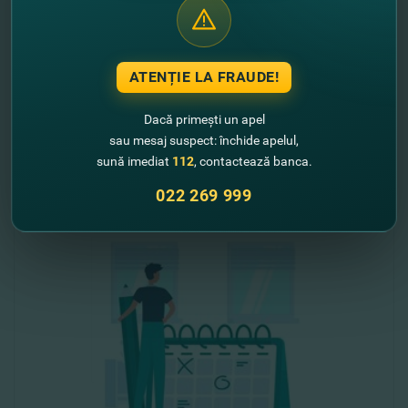
17.03.2020
Cu privire la amânarea pâna la 31 mai 2020
ATENȚIE LA FRAUDE!
plăţilor la creditele acordate persoanelor
fizice
Dacă primești un apel
sau mesaj suspect: închide apelul,
Vezi mai mult
sună imediat
112
, contactează banca.
022 269 999