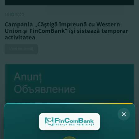
18.03.2020
Campania „Câştigă împreună cu Western
Union şi FinComBank” îşi sistează temporar
activitatea
Vezi mai mult