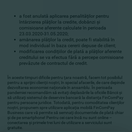
a fost anulată aplicarea penalităţilor pentru
întârzierea plăţilor la credite, dobânzi şi
comisioane aferente calculate în perioada
23.03.2020-31.05.2020;
amânarea plăţilor la credit, poate fi stabilită în
mod individual în baza cererii depuse de client;
modificarea condiţiilor de plată a plăţilor aferente
creditului se va efectua fără a percepe comisioane
prevăzute de contractul de credit.
În aceste timpuri dificile pentru ţara noastră, facem tot posibilul
pentru a sprijini clienţii noştri, în special afacerile, de care depinde
dezvoltarea economiei naţionale în ansamblu. În perioada
pandemiei recomandăm să evitaţi deplasările la oficiile Băncii şi
să utilizaţi sistemul de deservire bancară la distanţa FinComPay
pentru persoane juridice. Totodată, pentru comoditatea clienţilor
noştri, propunem spre utilizare aplicaţia mobilă FinComPay
Business care vă permite să semnaţi documentele de plată chiar
şi de pe smartphone! Pentru cei care încă nu sunt online –
conectarea şi primele trei luni de utilizare a serviciului sunt
gratuite.