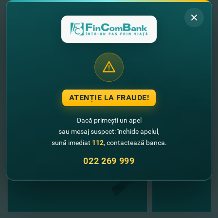
Toate întrebările rugăm să le direcţionaţi în
adresa sucursalei
în
care vă deserviţi.
Aveţi grijă de voi şi de cei dragi!
FinComBank – într-un pas prin viaţă!
//
Alte noutăţi
ATENȚIE LA FRAUDE!
Dacă primești un apel
sau mesaj suspect: închide apelul,
sună imediat
112
, contactează banca.
022 269 999