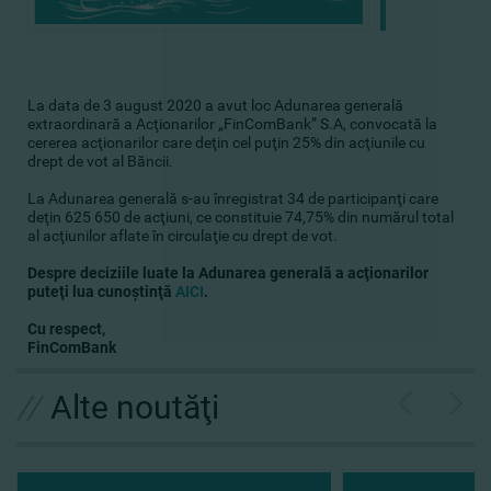
La data de 3 august 2020 a avut loc Adunarea generală
extraordinară a Acţionarilor „FinComBank” S.A, convocată la
cererea acţionarilor care deţin cel puţin 25% din acţiunile cu
drept de vot al Băncii.
La Adunarea generală s-au înregistrat 34 de participanţi care
deţin 625 650 de acţiuni, ce constituie 74,75% din numărul total
al acţiunilor aflate în circulaţie cu drept de vot.
Despre deciziile luate la Adunarea generală a acţionarilor
puteţi lua cunoştinţă
AICI
.
Cu respect,
FinComBank
//
Alte noutăţi