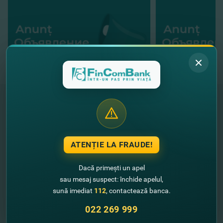
"FinComBank" S.A. este membră a
Schemei de Garantare a Depozitelor
din Republica Moldova
ATENȚIE LA FRAUDE!
Dacă primești un apel
FinComPay Mobile
sau mesaj suspect: închide apelul,
sună imediat
112
, contactează banca.
022 269 999