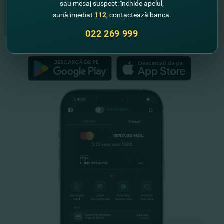
sau mesaj suspect: închide apelul,
Schemei de Garantare a Depozitelor
sună imediat
112
, contactează banca.
din Republica Moldova
022 269 999
FinComPay Mobile