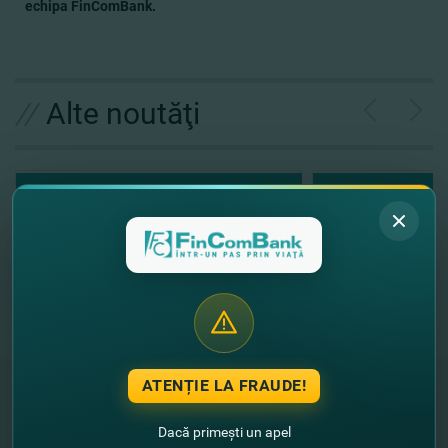
echipa FinComBank.
//
Alte noutăţi
ATENȚIE LA FRAUDE!
Dacă primești un apel
"FinComBank" S.A. este membră a