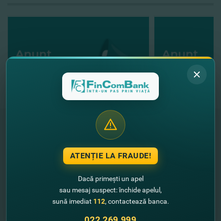
"FinComBank" S.A. este membră a
ATENȚIE LA FRAUDE!
Schemei de Garantare a Depozitelor
din Republica Moldova
Dacă primești un apel
sau mesaj suspect: închide apelul,
FinComPay Mobile
sună imediat
112
, contactează banca.
022 269 999