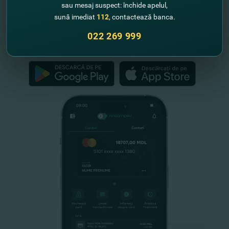
"FinComBank" S.A. este membră a
sau mesaj suspect: închide apelul,
Schemei de Garantare a Depozitelor
sună imediat
112
, contactează banca.
din Republica Moldova
022 269 999
FinComPay Mobile