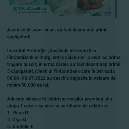
Avem veşti super bune, au fost desemnaţi primii
câştigători!
În cadrul Promoţiei „Deschide un depozit la
FinComBank şi mergi într-o călătorie!” a avut loc prima
tragere la sorţ, în urma căreia au fost desemnaţi primii
5 câştigători, clienţi ai FinComBank care în perioada
06.06 -06.07.2022 au deschis depozite în valoare de
minim 50.000 de lei.
Aducem sinc
ere felicitări norocoşilor premianţi din
etapa 1 care s-au ales cu certificate de călătorie:
1. Elena R.
2. Olga G.
3. Anatolie E.