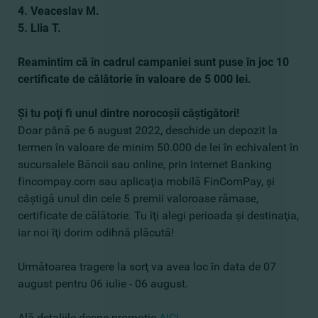
4. Veaceslav M.
5. Llia T.
Reamintim că în cadrul campaniei sunt puse în joc 10
certificate de călătorie în valoare de 5 000 lei.
Şi tu poţi fi unul dintre norocoşii câştigători!
Doar până pe 6 august 2022, deschide un depozit la
termen în valoare de minim 50.000 de lei în echivalent în
sucursalele Băncii sau online, prin Internet Banking
fincompay.com sau aplicaţia mobilă FinComPay, şi
câştigă unul din cele 5 premii valoroase rămase,
certificate de călătorie. Tu îţi alegi perioada şi destinaţia,
iar noi îţi dorim odihnă plăcută!
Următoarea tragere la sorţ va avea loc în data de 07
august pentru 06 iulie - 06 august.
Ală detaliile despe promoţie
AICI
.