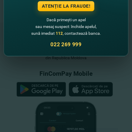
ATENȚIE LA FRAUDE!
Dacă primești un apel
sau mesaj suspect: închide apelul,
sună imediat
112
, contactează banca.
022 269 999
"FinComBank" S.A. este membră a
Schemei de Garantare a Depozitelor
din Republica Moldova
FinComPay Mobile