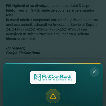
Fiţi vigilenţi şi nu divulgaţi detaliile cardului Dvs prin
telefon, e-mail, SMS, reţele de socializare persoanelor
terţe.
În cazul oricărei suspiciuni sau dacă aţi devenit victima
unei escrocherii, adresaţi-vă imediat la Serviciul Suport
24/24 (+373-22-21-02-02; +373-22-21-03-03) sau
nemijlocit în subdiviziunile Băncii pentru a solicita
blocarea cardului.
Cu respect,
Echipa FinComBank
//
Alte noutăţi