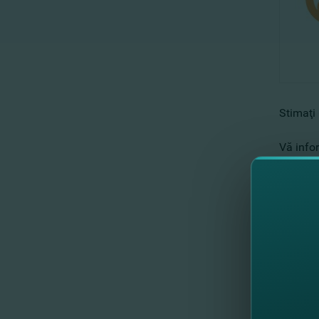
Stimaţi 
Vă info
multe de
Cu respe
Echipa
//
Al