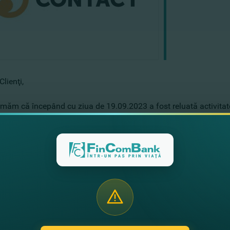
Clienţi,
rmăm că începând cu ziua de 19.09.2023 a fost reluată activitat
talii
AICI
.
ct,
 FinComBank
te noutăţi