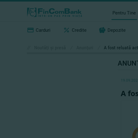
Pentru Tine
Carduri
Credite
Depozite
//
Noutăţi şi presă
/
Anunţuri
/
A fost reluată ac
ANUN
19.09.202
A fo