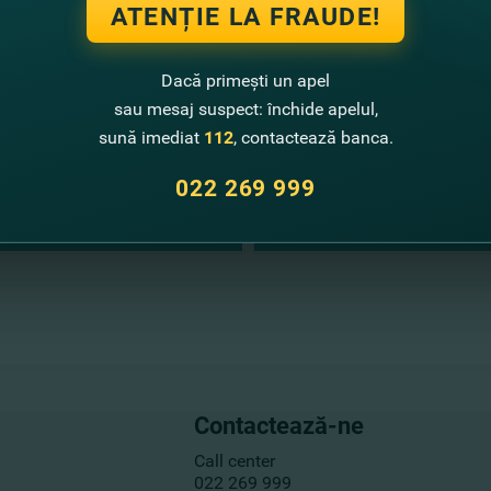
ATENȚIE LA FRAUDE!
Dacă primești un apel
sau mesaj suspect: închide apelul,
sună imediat
112
, contactează banca.
022 269 999
Contactează-ne
Call center
022 269 999