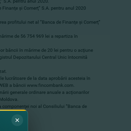
” S.A. pentru anul 2020.
e Finanţe şi Comerţ” S.A. pentru anul 2020
zarea profitului net al ”Banca de Finanţe şi Comerţ”
mărime de 56 754 969 lei a repartiza în
lor băncii în mărime de 20 lei pentru o acţiune
Registrul Depozitarului Central Unic întocmită
zat.
le lucrătoare de la data aprobării acesteia în
a WEB a băncii
www.fincombank.com
.
unării generale ordinare anuale a acţionarilor
i Moldova.
rea componenţei noi al Consiliului ”Banca de
u al Băncii.