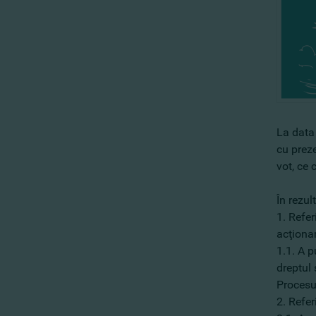
La data
cu prez
vot, ce 
În rezul
1. Refer
acţionar
1.1. A p
dreptul 
Procesu
2. Refer