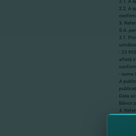
2.1. A 
2.2. A a
confirma
3. Refer
S.A. pe
3.1. Pro
următoa
- 23 955
aflată î
conform
- suma 
A public
publicaţ
Data ach
Băncii p
4. Refer
Finanţe 
4.1. Ad
Hvorosto