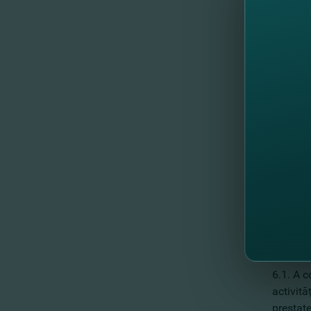
Dorin Ni
Moldov
Rudenco 
consult
Garcave
Şevcenco
din Gru
4.2. În 
5. Refer
membril
5.1. A s
Adunăril
5.2. A s
regim p
6. Refer
auditulu
6.1. A 
activită
prestate