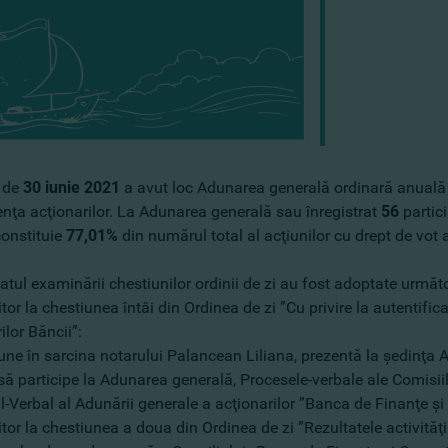
 de
30 iunie 2021
a avut loc Adunarea generală ordinară anuală a
enţa acţionarilor. La Adunarea generală sau înregistrat
56
partic
constituie
77,01%
din numărul total al acţiunilor cu drept de vot af
tatul examinării chestiunilor ordinii de zi au fost adoptate următ
itor la chestiunea întâi din Ordinea de zi ”Cu privire la autentifi
ilor Băncii”:
une în sarcina notarului Palancean Liliana, prezentă la şedinţa Ad
să participe la Adunarea generală, Procesele-verbale ale Comisiilo
l-Verbal al Adunării generale a acţionarilor ”Banca de Finanţe ş
itor la chestiunea a doua din Ordinea de zi ”Rezultatele activităţ