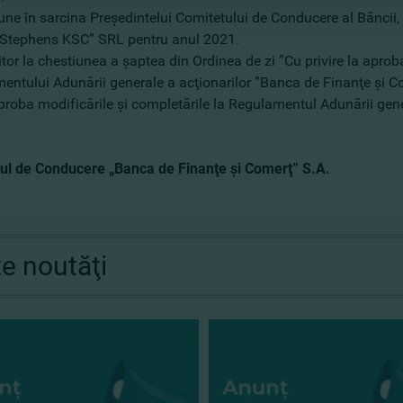
pune în sarcina Preşedintelui Comitetului de Conducere al Băncii
Stephens KSC” SRL pentru anul 2021.
itor la chestiunea a şaptea din Ordinea de zi ”Cu privire la aprob
entului Adunării generale a acţionarilor ”Banca de Finanţe şi Co
aproba modificările şi completările la Regulamentul Adunării gen
ul de Conducere „Banca de Finanţe şi Comerţ” S.A.
te noutăţi