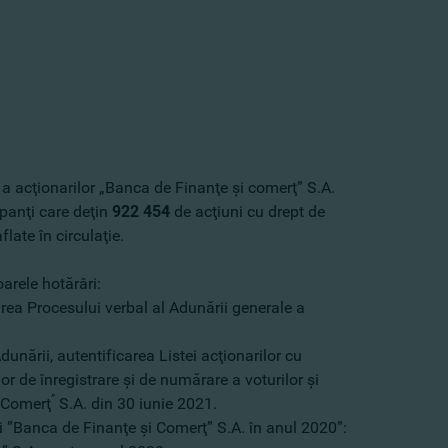
 acţionarilor „Banca de Finanţe şi comerţ” S.A.
ipanţi care deţin
922 454
de acţiuni cu drept de
late în circulaţie.
oarele hotărâri:
carea Procesului verbal al Adunării generale a
unării, autentificarea Listei acţionarilor cu
r de înregistrare şi de numărare a voturilor şi
”
i Comerţ
S.A. din 30 iunie 2021.
ii ”Banca de Finanţe şi Comerţ” S.A. în anul 2020”: