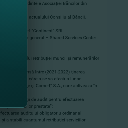
 Băncii, Preşedintele Asociaţiei Băncilor din
ate, membru al actualului Consiliu al Băncii,
ii, contabil-şef ”Continent” SRL.
ficate, Manager general – Shared Services Center
schii Victor.
irea cuantumului retribuţiei muncii şi remunerărilor
perioada cuprinsă între (2021-2022) ţinerea
.A., achitarea căreia se va efectua lunar.
anca de Finanţe şi Comerţ” S.A., care activează în
rmarea Societăţii de audit pentru efectuarea
uţiei serviciilor prestate”:
ectuarea auditului obligatoriu ordinar al
i a stabili cuantumul retribuţiei serviciilor