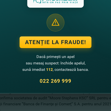
colae – acţionarul băncii, Vicepreşedintele actualului Consiliu al
a.
Larisa – acţionarul băncii cu o deţinere inferioară celei calific
ant în ”AGRIMEC” SRL.
nco Elena – unul din fondatorii ”Continent” SRL acţionar al Bănc
 Serghei – acţionarul băncii cu o deţinere inferioară celei cali
pul KMGI, KMG Rompetrol Services Center.
ATENȚIE LA FRAUDE!
calitate de Preşedinte al Consiliului Băncii а ales pe dl. Hvorostov
itor la chestiunea a cincea din Ordinea de zi ”Cu privire la stabil
or Consiliului ”Banca de Finanţe şi Comerţ” S.A.”:
Dacă primești un apel
tabili remunerarea fiecărui membru al Consiliului Băncii pentru 
sau mesaj suspect: închide apelul,
or generale anuale a acţionarilor ”Banca de Finanţe şi Comerţ” S
sună imediat
112
, contactează banca.
tabili cuantumul remunerării muncii Preşedintelui Consiliului ”B
ermanent.
022 269 999
itor la chestiunea a şasea din Ordinea de zi ”Cu privire la confi
i obligatoriu ordinar al Băncii pentru anul 2021 şi aprobarea retrib
confirma societatea de audit “Moore Stephens KSC” SRL pentru ef
ţii financiare ”Banca de Finanţe şi Comerţ” S.A. pentru anul 2021 ş
.