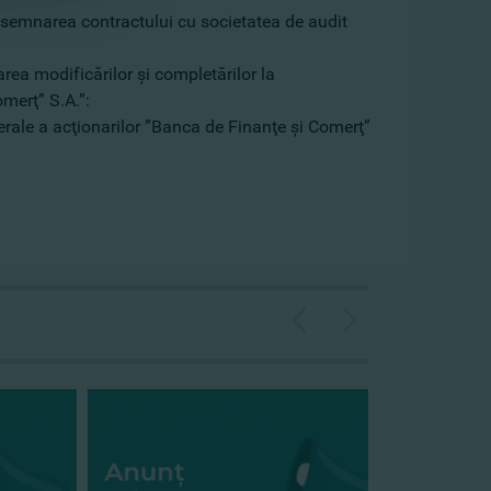
, semnarea contractului cu societatea de audit
area modificărilor şi completărilor la
merţ” S.A.”:
erale a acţionarilor ”Banca de Finanţe şi Comerţ”