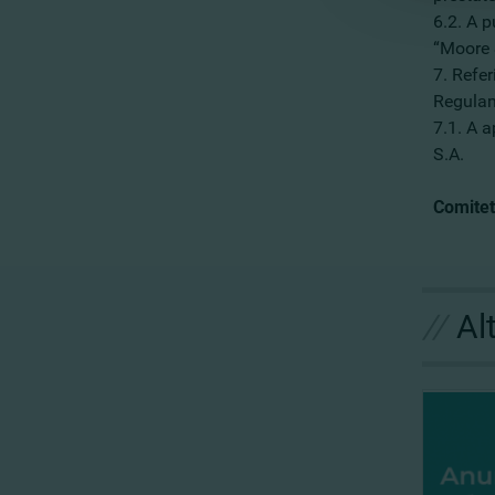
6.2. A 
“Moore 
7. Refer
Regulam
7.1. A 
S.A.
Comitet
//
Al