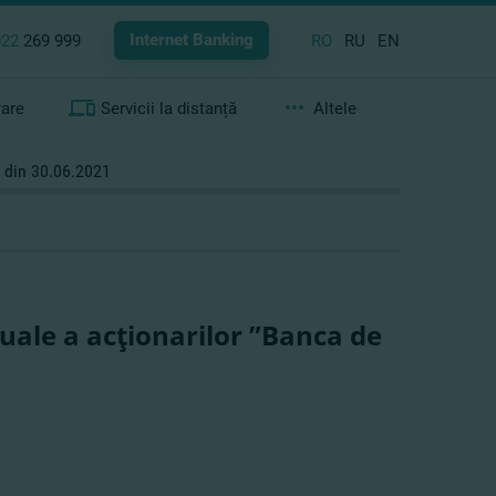
Internet Banking
022
269 999
RO
RU
EN
rare
Servicii la distanță
Altele
. din 30.06.2021
uale a acţionarilor ”Banca de