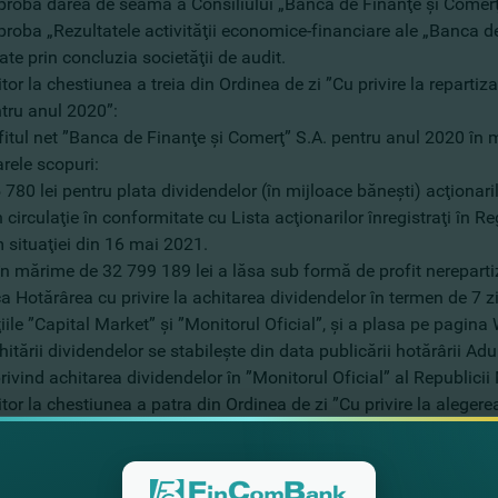
aproba darea de seamă a Consiliului „Banca de Finanţe şi Comerţ
proba „Rezultatele activităţii economice-financiare ale „Banca d
te prin concluzia societăţii de audit.
itor la chestiunea a treia din Ordinea de zi ”Cu privire la reparti
ntru anul 2020”:
fitul net ”Banca de Finanţe şi Comerţ” S.A. pentru anul 2020 în 
rele scopuri:
 780 lei pentru plata dividendelor (în mijloace băneşti) acţionari
n circulaţie în conformitate cu Lista acţionarilor înregistraţi în 
 situaţiei din 16 mai 2021.
în mărime de 32 799 189 lei a lăsa sub formă de profit nereparti
a Hotărârea cu privire la achitarea dividendelor în termen de 7 zi
iile ”Capital Market” şi ”Monitorul Oficial”, şi a plasa pe pagin
itării dividendelor se stabileşte din data publicării hotărârii Ad
rivind achitarea dividendelor în ”Monitorul Oficial” al Republici
itor la chestiunea a patra din Ordinea de zi ”Cu privire la alege
şi Comerţ” S.A.”:
unarea a ales componenţă nouă a Consiliului Băncii:
vschii Victor – acţionarul băncii, Preşedintele actualului Consili