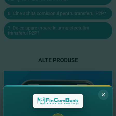
6. Cine achită comisionul pentru transferul P2P?
7. De ce apare eroare în urma efectuării
transferul P2P?
ALTE PRODUSE