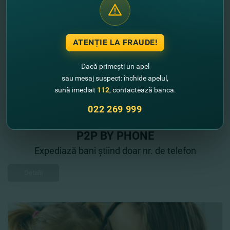
ATENȚIE LA FRAUDE!
Dacă primești un apel
sau mesaj suspect: închide apelul,
sună imediat
112
, contactează banca.
022 269 999
P2P BY PHONE
Expediază bani știind doar nr. de telefon
Detalii