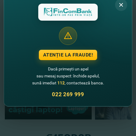
Mastercard!
//
Alte noutăţi
ATENȚIE LA FRAUDE!
Dacă primești un apel
sau mesaj suspect: închide apelul,
sună imediat
112
, contactează banca.
022 269 999