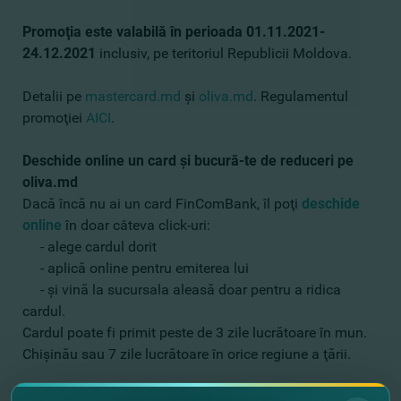
Promoţia este valabilă în perioada 01.11.2021-
24.12.2021
inclusiv, pe teritoriul Republicii Moldova.
Detalii pe
mastercard.md
şi
oliva
.md
. Regulamentul
promoţiei
AICI
.
Deschide online un card şi bucură-te de reduceri pe
oliva.md
Dacă încă nu ai un card FinComBank, îl poţi
deschide
online
în doar câteva click-uri:
- alege cardul dorit
- aplică online pentru emiterea lui
- şi vină la sucursala aleasă doar pentru a ridica
cardul.
Cardul poate fi primit peste de 3 zile lucrătoare în mun.
Chişinău sau 7 zile lucrătoare în orice regiune a ţării.
Bucură-te de promoţii împreună cu FinComBank şi