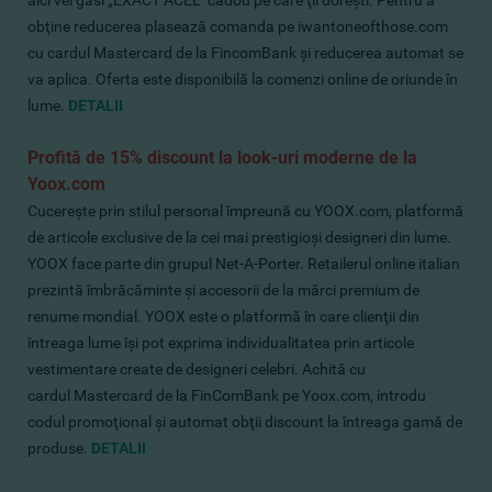
aici vei găsi „EXACT ACEL” cadou pe care ţil doreşti. Pentru a
obţine reducerea plasează comanda pe iwantoneofthose.com
cu cardul Mastercard de la FincomBank şi reducerea automat
se
va aplica
. Oferta este disponibilă la comenzi online de oriunde în
lume.
DETALII
Profită de 15% discount la look-uri moderne de la
Yoox.com
Cucereşte prin stilul personal împreună cu
YOOX.com, platformă
de articole exclusive de la cei mai prestigioşi designeri din lume.
YOOX face parte din grupul Net-A-Porter. Retailerul online italian
prezintă îmbrăcăminte şi accesorii de la mărci premium de
renume mondial. YOOX este o platformă în care clienţii din
întreaga lume îşi pot exprima individualitatea prin articole
vestimentare create de designeri celebri. Achită cu
cardul
Mastercard de la FinComBank pe Yoox.com, introdu
codul promoţional şi automat obţii discount la întreaga gamă de
produse.
DETALII