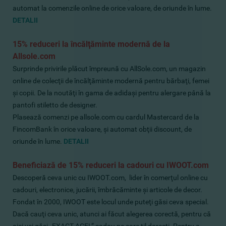
automat la comenzile online de orice valoare, de oriunde în lume.
DETALII
15% reduceri la încălţăminte modernă de la
Allsole.com
Surprinde privirile plăcut împreună cu AllSole.com, un magazin
online de colecţii de încălţăminte modernă pentru bărbaţi, femei
şi copii. De la noutăţi în gama de adidaşi pentru alergare până la
pantofi stiletto de designer.
P
lasează comenzi pe allsole.com cu cardul Mastercard de la
FincomBank în orice valoare, şi automat obţii discount, de
oriunde în lume.
DETALII
Beneficiază de 15% reduceri la cadouri cu IWOOT.com
Descoperă ceva unic cu
IWOOT.com, lider în comerţul online cu
cadouri, electronice, jucării, îmbrăcăminte şi articole de decor.
Fondat în 2000, IWOOT este locul unde puteţi găsi ceva special.
Dacă cauţi ceva unic, atunci ai făcut alegerea corectă, pentru că