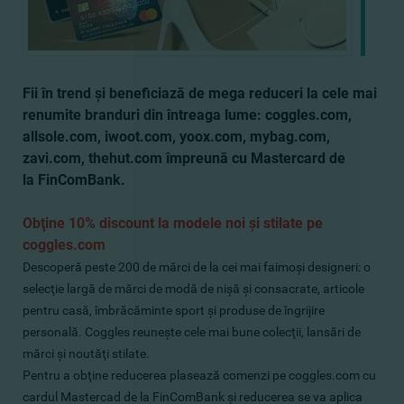
Fii în trend şi beneficia
ză
de mega reduceri
la cele mai
renumite branduri din întreaga lume: coggles.com,
allsole.com, iwoot.com, yoox.com, mybag.com,
zavi.com, thehut.com împreună
cu Mastercard de
la
FinComBank.
Obţine 10% discount la modele noi şi stilate pe
coggles.com
Descoperă peste 200 de mărci de la cei mai faimoşi designeri: o
selecţie largă de mărci de modă de nişă şi consacrate, articole
pentru casă, îmbrăcăminte sport şi produse de îngrijire
personală. Coggles reuneşte cele mai bune colecţii, lansări de
mărci şi noutăţi stilate.
Pentru a obţine reducerea plasează comenzi pe coggles.com cu
cardul Mastercad de la FinComBank şi reducerea se va aplica