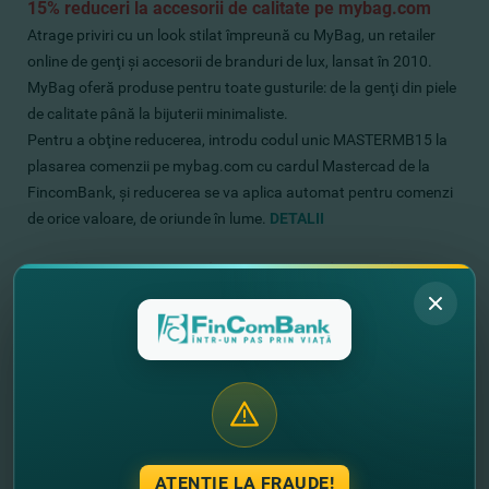
15%
reduceri la accesorii de calitate pe mybag.com
Atrage priviri cu un look stilat împreună cu MyBag, un retailer
online de genţi şi accesorii de branduri de lux, lansat în 2010.
MyBag oferă produse pentru toate gusturile: de la genţi din piele
de calitate până la bijuterii minimaliste.
Pentru a obţine reducerea, introdu codul unic MASTERMB15 la
plasarea comenzii pe mybag.com cu cardul Mastercad de la
FincomBank, şi reducerea se va aplica automat pentru comenzi
de orice valoare, de oriunde în lume.
DETALII
10% discount la mărfurile cu super eroi pe zavi.com
Participaţi în istorii legendare împreună cu
Zavvi.com,
platforma unde se întâlnesc benzile desenate, muzica, filmul şi
televiziunea. Aici veţi găsi de toate şi chiar mai mult: haine,
suveniruri, obiecte de colecţie şi filme noi. De la Războiul Stelelor
şi Harry Potter până la Universul Marvel şi Game of Thrones.
Zavvi este casa şi sufletul culturii pop modern şi prezintă
suvenire unice care nu se găsesc nicăieri altundeva. Plasează
comenzi
pe zavvi.com cu cardul Mastercard de la FinCombank
ATENȚIE LA FRAUDE!