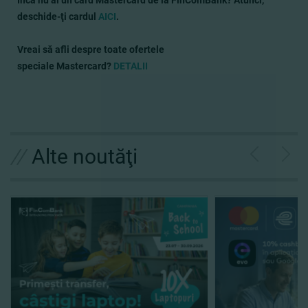
Încă nu ai un card Mastercard de la FinComBank? Atunci,
deschide-ţi cardul
AICI
.
Vreai să afli despre toate ofertele
speciale Mastercard?
DETALII
//
Alte noutăţi