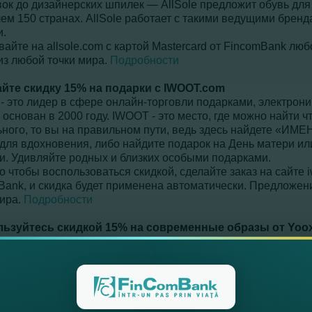
вок до дизайнерских шпилек ― AllSole предложит обувь для
ем 150 странах. AllSole работает с такими ведущими брендам
и.
айте на allsole.com с картой Mastercard от FincomBank лю
из любой точки мира.
Подробности
йте скидку 15% на подарки с
IWOOT
.
com
- это лидер в сфере онлайн-торговли подарками, электрон
 основан в 2000 году.
IWOOT - это место, где можно найти чт
ьного, то вы на правильном пути, ведь здесь найдете «ИМ
 для вдохновения, либо найдите подарок на День матери и
и. Удивляйте родных и близких особыми подарками.
о чтобы воспользоваться скидкой, сделайте заказ на сайте i
Bank, и скидка будет применена автоматически. Предложен
мира.
Подробности
ьзуйтесь скидкой 15% на современные образы от
Yoo
 это площадка эксклюзивных вещей от самых престижных 
Porter. Итальянский интернет-магазин розничной торговли 
ных премиальных брендов. Это платформа, где клиенты со 
дуальность через предметы одежды, которые созданы изв
80 стран мира.
чивайтесь картой MasterCard от FinComBank на Yoox.com, 