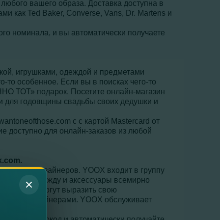
 любого вашего образа. Доставка доступна в
и как Ted Baker, Converse, Vans, Dr. Martens и
бого номинала, и вы автоматически получаете
икой, игрушками, одеждой и предметами
о-то особенное. Если вы в поисках чего-то
ЕННО ТОТ» подарок. Посетите онлайн-магазин
ли для годовщины свадьбы своих дедушки и
wantoneofthose.com с с картой Mastercard от
ие доступно для онлайн-заказов из любой
x
.
com
.
мировых дизайнеров. YOOX входит в группу
предлагает одежду и аксессуары всемирно
всего мира могут выразить свою
естными дизайнерами. YOOX обслуживает
введите промокод и автоматически получайте