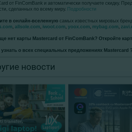
Card от FinComBank и автоматически получаете скидку. Пр
сти, сделанных по всему миру.
Подробности
ите
в
онлайн
-
вселенную
самых известных мировых брен
s.com
,
allsole.com
,
iwoot.com
,
yoox.com
,
mybag.com
,
zavi
еще нет карты Mastercard
от FinComBank? Откройте кар
 узнать о всех специальных предложениях Mastercard
угие новости