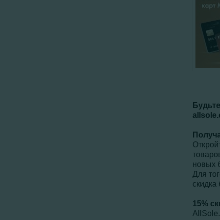
Будьте
allsol
Получа
Открой
товаров
новых 
Для тог
скидка
15% ск
AllSol