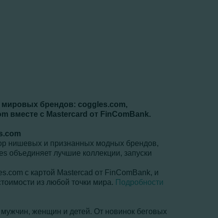
х мировых брендов: coggles.com,
.com вместе с Masterсard от FinComBank.
s.com
бор нишевых и признанных модных брендов,
es объединяет лучшие коллекции, запуски
es.com с картой Mastercad от FinComBank, и
стоимости из любой точки мира.
Подробности
 мужчин, женщин и детей. От новинок беговых