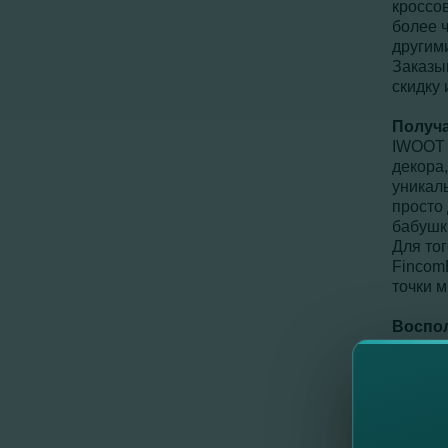
кроссо
более ч
другим
Заказыв
скидку 
Получа
IWOOT 
декора,
уникал
просто
бабушк
Для тог
Fincom
точки 
Воспол
YOOX ―
Net-A-
извест
индиви
более 1
Распла