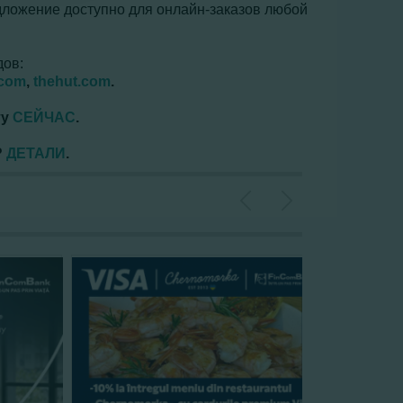
едложение доступно для онлайн-заказов любой
дов:
.com
,
thehut.com
.
ту
СЕЙЧАС
.
?
ДЕТАЛИ
.