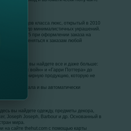
рских брендов класса люкс, открытый в 2010
кожаных сумок до минималистичных украшений.
од MASTERMB15 при оформлении заказа на
тически применяться к заказам любой
идение. Здесь вы найдете все и даже больше:
От «Звездных войн» и «Гарри Поттера» до
кальную сувенирную продукцию, которую не
ы.
любого номинала и вы автоматически
Здесь вы найдете одежду, предметы декора,
er, Joseph Joseph, Barbour и др. Основанный в
стран мира.
 на сайте thehut.com с помощью карты