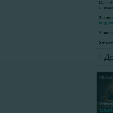
Master
стоимо
Заглян
coggle
У вас 
Хотите
//
Др