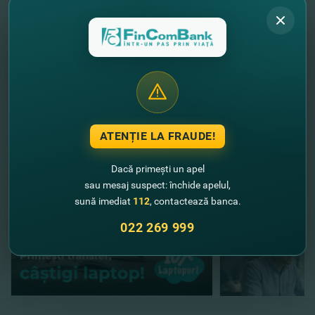
conditions.list
Încă nu ai un card Mastercard de la FinComBank?
Atunci, deschide-ţi cardul
AICI
.
Vreai să afli despre toate ofertele
speciale Mastercard?
DETALII
//
Alte noutăţi
ATENȚIE LA FRAUDE!
Dacă primești un apel
sau mesaj suspect: închide apelul,
sună imediat
112
, contactează banca.
022 269 999