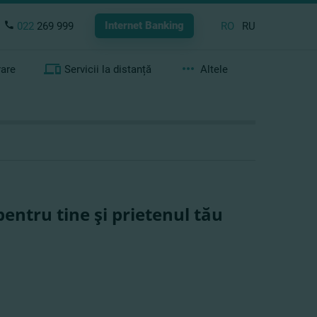
Internet Banking
022
269 999
RO
RU
rare
Servicii la distanță
Altele
entru tine şi prietenul tău