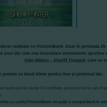
 devin realitate cu FinComBank. Doar în perioada 25-
 la unul din cele mai incendiare evenimente sportive a
Inter Milano – Sheriff Tiraspol
, care va a
 premia cu două bilete pentru tine şi prietenul tău.
rs participă toţi clienţii FinComBank, persoane fizice, care în 
e:
chita cu cardul FinComBank cel puţin o cumpărătură în valo