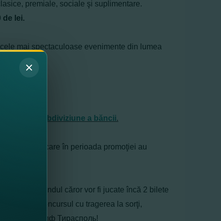
clasice, premiale, sociale şi suplimentare.
de lei.
din cele mai spectaculoase evenimente din lumea
mBank
.
au
în orice subdiviziune a băncii
.
a de 18 ani şi care în perioada promoţiei au
gramm, în rândul căror vor fi jucate încă 2 bilete
Instagramm concursul cu tragerea la sorţi,
nter Milano - Шериф Тирасполь!