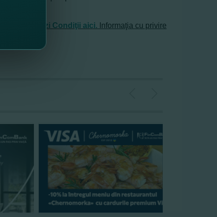
Random.org.
Vezi Condiţii aici
.
Informaţia cu privire