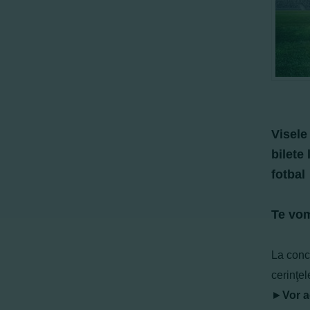
Visele
bilete
fotbal
Te vom
La concu
cerinţel
►
Vor a