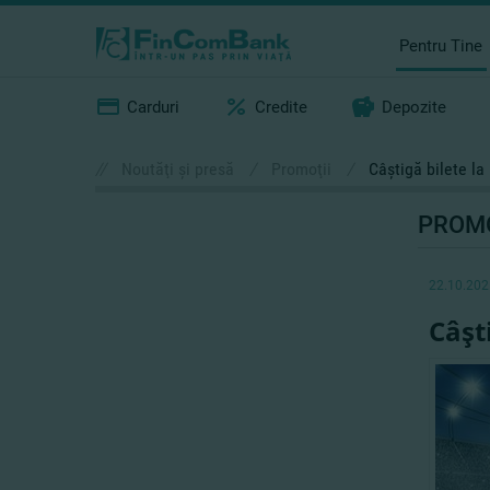
Pentru Tine
Carduri
Credite
Depozite
//
Noutăţi şi presă
/
Promoţii
/
Câştigă bilete l
PROMO
22.10.202
Câşt