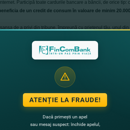
nternet. Participă toate cardurile bancare a băncii, de orice tip: 
beneficia de un credit de consum în valoare de minim 20.000 
 şansa de a privi din tribune, împreună cu prietenul tău, unul 
ui. Anume Tu poţi fi unul din cei 6 câştigători ai tragerii la sorţi.
ă nu eşti clientul băncii, mai ai timp să o faci:
hide
un card bancar ONLINE
sau
în orice sucursală FinCo
ă pentru un credit în valoare de minim 20.000 de lei
ONLINE
s
l Campaniei pot participa persoanele fizice, care au atins vârst
at condiţiile campaniei, enumerate mai sus.
ATENȚIE LA FRAUDE!
le le aşteaptă şi pe urmăritorii FinComBank în Facebook şi Insta
Dacă primești un apel
hul atât de aşteptat. Găsiţi pe pagina Băncii de pe Facebook şi 
sau mesaj suspect: închide apelul,
iţi toate condiţiile, participaţi la tragerea la sorţi la metchul I