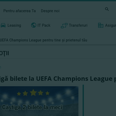
Pentru afacerea Ta
Despre noi
Leasing
IT Pack
Transferuri
Asigu
a UEFA Champions League pentru tine şi prietenul tău
ŢII
1
igă bilete la UEFA Champions League p