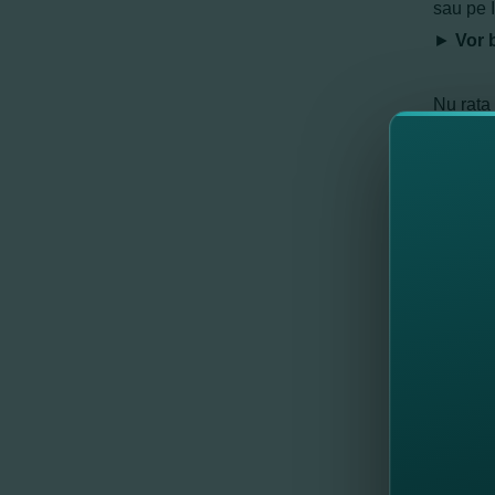
sau pe I
►
Vor 
Nu rata
fotbalul
Dacă înc
→ Desc
→ Aplic
În cadru
respect
Surprize
la metc
indeplin