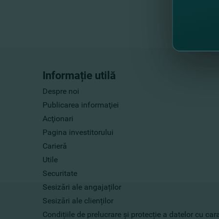
Informație utilă
Despre noi
Publicarea informaţiei
Acţionari
Pagina investitorului
Carieră
Utile
Securitate
Sesizări ale angajaților
Sesizări ale clienților
Condițiile de prelucrare și protecție a datelor cu ca