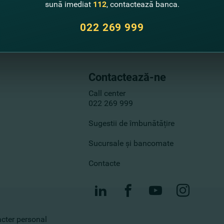
sună imediat
112
, contactează banca.
022 269 999
Contactează-ne
Call center
022 269 999
Sugestii de îmbunătățire
Sucursale și bancomate
Contacte
racter personal