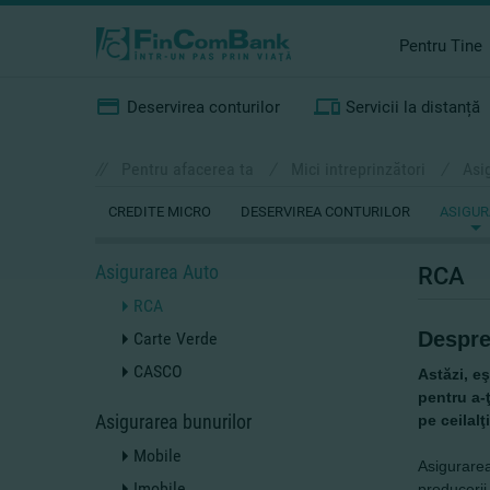
Pentru Tine
Deservirea conturilor
Servicii la distanță
//
Pentru afacerea ta
/
Mici intreprinzători
/
Asi
CREDITE MICRO
DESERVIREA CONTURILOR
ASIGUR
Asigurarea Auto
RCA
RCA
Despr
Carte Verde
CASCO
Astăzi, eş
pentru a-ţ
Asigurarea bunurilor
pe ceilalţ
Mobile
Asigurarea
Imobile
producerii 