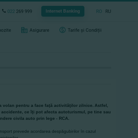
Internet Banking
022
269 999
RO
RU
ozite
Asigurare
Tarife și Condiții
volan pentru a face faţă activităţilor zilnice. Astfel,
r accidente, ce îţi pot afecta autoturismul, pe tine sau
pundere civila auto prin lege - RCA.
ansport prevede acordarea despăgubirilor în cazul
pietonilor.