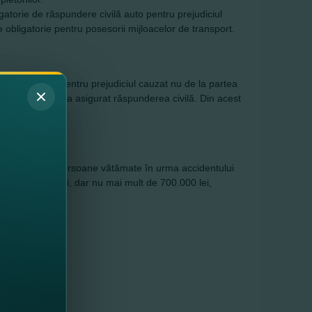
gatorie de răspundere civilă auto pentru prejudiciul
 obligatorie pentru posesorii mijloacelor de transport.
 de asigurare pentru prejudiciul cauzat nu de la partea
tea vinovată şi-a asigurat răspunderea civilă. Din acest
evoie.
 de numărul de persoane vătămate în urma accidentului
le sau decesului, dar nu mai mult de 700.000 lei,