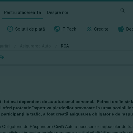
Pentru afacerea Ta
Despre noi
Soluții de plată
IT Pack
Credite
Dep
gurări
/
Asigurarea Auto
/
RCA
ĂRI
e
ti tot mai dependent de autoturismul personal. Petreci ore în şir la 
i oferi protecţie împotriva pierderilor provocate în urma posibililo
i participanţi la trafic, a fost creată asigurarea obligatorie de ras
 Obligatorie de Răspundere Civilă Auto a posesorilor mijloacelor de tr
prejudiciului bunurilor terţelor persoane, vieţii şi sănătăţii pasagerilor şi 