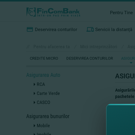
Pentru Tine
Deservirea conturilor
Servicii la distanță
//
Pentru afacerea ta
/
Mici intreprinzători
/
Asi
CREDITE MICRO
DESERVIREA CONTURILOR
ASIGUR
Asigurarea Auto
ASIGU
RCA
Asigurăril
Carte Verde
pachetele 
CASCO
Tipurile de
Asigurarea bunurilor
RCA
Car
Mobile
CA
Imobile