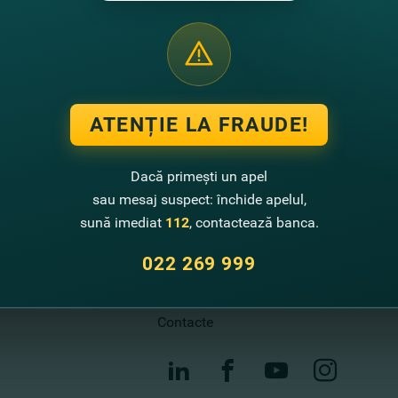
ATENȚIE LA FRAUDE!
Contactează-ne
Dacă primești un apel
Call center
sau mesaj suspect: închide apelul,
022 269 999
sună imediat
112
, contactează banca.
Sugestii de îmbunătățire
022 269 999
Sucursale și bancomate
Contacte