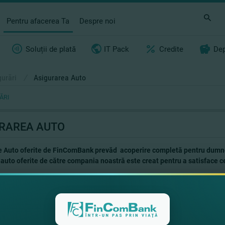
Pentru afacerea Ta
Despre noi
Soluții de plată
IT Pack
Credite
Dep
gurări
/
Asigurarea Auto
ĂRI
RAREA AUTO
e Auto oferite de FinComBank prevăd acoperire completă pentru dumnea
auto oferite de către compania noastră este creat pentru a satisface c
 asigurarea auto:
;
te Verde
;
SCO
.