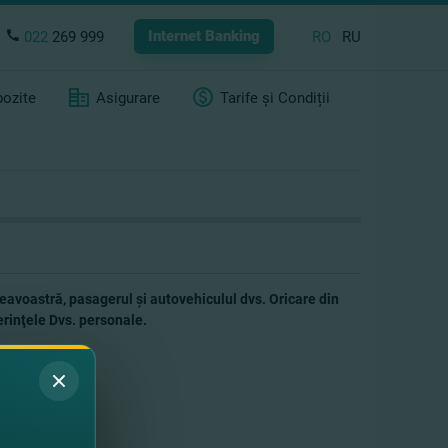
Internet Banking
022
269 999
RO
RU
ozite
Asigurare
Tarife și Condiții
voastră, pasagerul şi autovehiculul dvs. Oricare din
erinţele Dvs. personale.