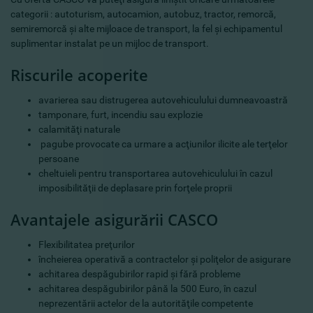
categorii : autoturism, autocamion, autobuz, tractor, remorcă,
semiremorcă şi alte mijloace de transport, la fel şi echipamentul
suplimentar instalat pe un mijloc de transport.
Riscurile acoperite
avarierea sau distrugerea autovehiculului dumneavoastră
tamponare, furt, incendiu sau explozie
calamităţi naturale
pagube provocate ca urmare a acţiunilor ilicite ale terţelor
persoane
cheltuieli pentru transportarea autovehiculului în cazul
imposibilităţii de deplasare prin forţele proprii
Avantajele asigurării CASCO
Flexibilitatea preţurilor
încheierea operativă a contractelor şi poliţelor de asigurare
achitarea despăgubirilor rapid şi fără probleme
achitarea despăgubirilor până la 500 Euro, în cazul
neprezentării actelor de la autorităţile competente