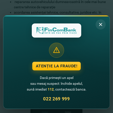
repararea autovehiculului dumneavoastră în cele mai bune
centre tehnice de reparaţie
acordarea asistenţei tehnice, consultative, juridice etc. în
orice ţară din Europa sau CSI prin intermediul companiei
internaţionale de asistenţă AVUS International.
"FinComBank" S.A. este membră a
Schemei de Garantare a Depozitelor
din Republica Moldova
ATENȚIE LA FRAUDE!
FinComPay Mobile
Dacă primești un apel
sau mesaj suspect: închide apelul,
sună imediat
112
, contactează banca.
022 269 999