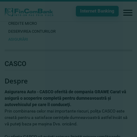
Internet Banking
CREDITE MICRO
DESERVIREA CONTURILOR
ASIGURĂRI
CASCO
Despre
Asigurarea Auto - CASCO oferită de compania GRAWE Carat vă
asigură o acoperire completă pentru dumneavoastră şi
autovehiculul pe care îl conduceţi.
Prin combinarea celor mai importante riscuri, poliţa CASCO este
creată pentru a satisface cerinţele dumneavoastră astfel încât să
vă puteţi baza pe maşina Dvs. oricând.
Cu oferta CASCO vă puteţi asigura liniştit oricare următoarele