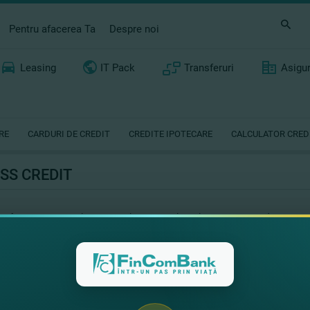
Pentru afacerea Ta
Despre noi
Leasing
IT Pack
Transferuri
Asigu
RE
CARDURI DE CREDIT
CREDITE IPOTECARE
CALCULATOR CRED
SS CREDIT
a fost creat special pentru realizarea viselor tale! Dacă vrei să decorezi ca
la dispoziţie, cu Creditul pentru nevoi personale, prin care beneficiezi de