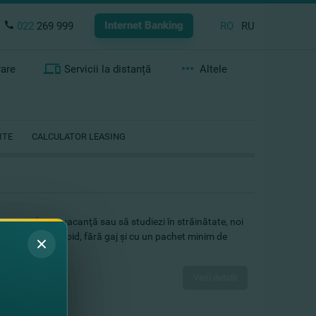
Internet Banking
022
269 999
RO
RU
rare
Servicii la distanță
Altele
ITE
CALCULATOR LEASING
sa, să pleci în vacanţă sau să studiezi în străinătate, noi
 suma necesară rapid, fără gaj şi cu un pachet minim de
Vezi detalii