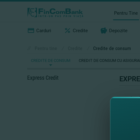
Pentru Tine
Carduri
Credite
Depozite
//
Pentru tine
/
Credite
/
Credite de consum
CREDITE DE CONSUM
CREDIT DE CONSUM CU ASIGURA
Express Credit
EXPRE
Produsul 
îţi stăm 
acte.