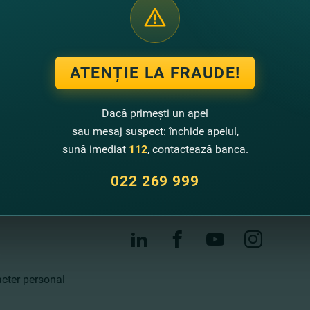
ATENȚIE LA FRAUDE!
Contactează-ne
Call center
Dacă primești un apel
022 269 999
sau mesaj suspect: închide apelul,
Sugestii de îmbunătățire
sună imediat
112
, contactează banca.
Sucursale și bancomate
022 269 999
Contacte
racter personal