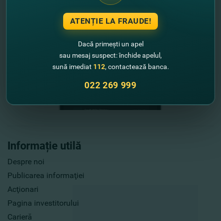
ATENȚIE LA FRAUDE!
Dacă primești un apel
sau mesaj suspect: închide apelul,
sună imediat
112
, contactează banca.
022 269 999
Informație utilă
Despre noi
Publicarea informaţiei
Acţionari
Pagina investitorului
Carieră