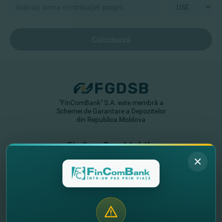
Calculează
"FinComBank" S.A. este membră a
Schemei de Garantare a Depozitelor
din Republica Moldova
FinComPay Mobile