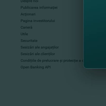
Despre noi
Publicarea informaţiei
Acţionari
Pagina investitorului
Carieră
Utile
Securitate
Sesizări ale angajaților
Sesizări ale clienților
Condițiile de prelucrare și protecție a datelor cu ca
Open Banking API