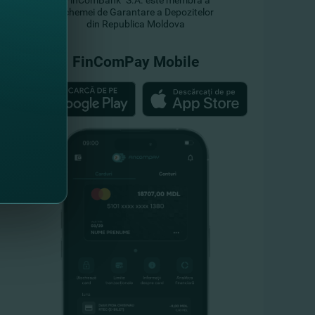
"FinComBank" S.A. este membră a
Schemei de Garantare a Depozitelor
din Republica Moldova
FinComPay Mobile