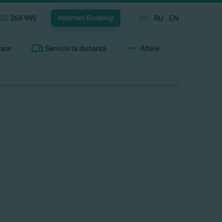
Internet Banking
022
269 999
RO
RU
EN
rare
Servicii la distanță
Altele