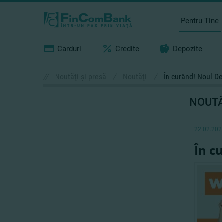
Pentru Tine
Carduri
Credite
Depozite
//
Noutăţi şi presă
/
Noutăţi
/
În curând! Noul D
NOUTĂ
22.02.202
În c