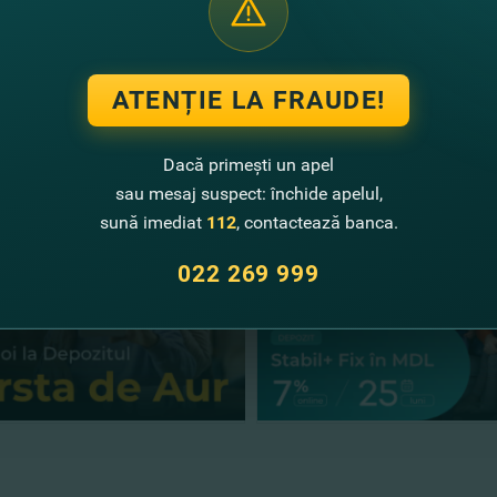
n căutarea unui depozit ideal pentru tine? Atunci te aş
rtie!
ATENȚIE LA FRAUDE!
te noutăţi
Dacă primești un apel
sau mesaj suspect: închide apelul,
sună imediat
112
, contactează banca.
022 269 999