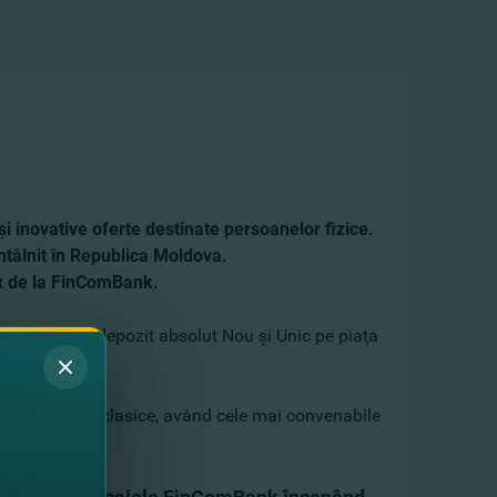
i inovative oferte destinate persoanelor fizice.
tâlnit în Republica Moldova.
ix de la FinComBank.
ru că este un depozit absolut Nou şi Unic pe piaţa
spre depozite clasice, având cele mai convenabile