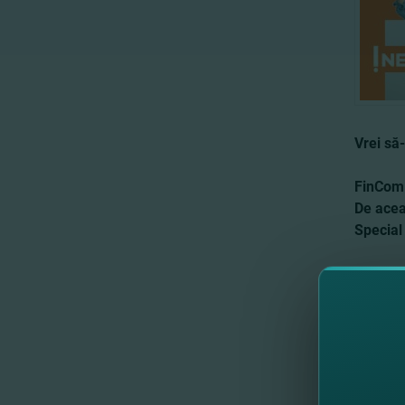
Vrei să-
FinComB
De acea
Special
Notează-
autohto
Depozit
condiţii