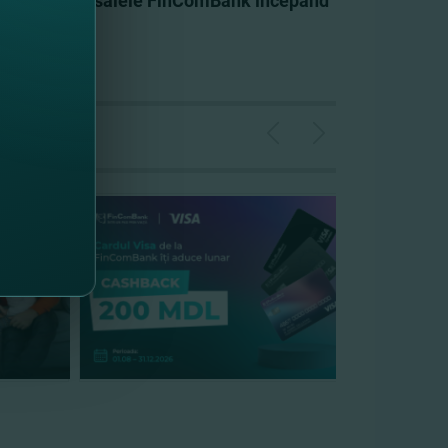
teptăm în sucursalele FinComBank începând