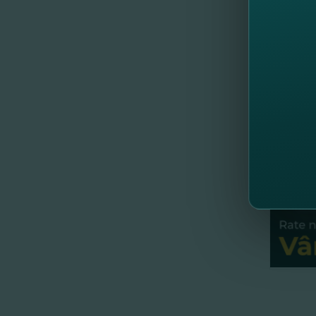
Eşti î
cu 1 ma
//
Al