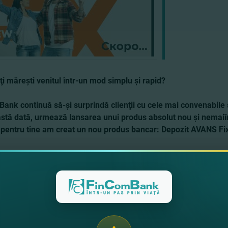
ţi măreşti venitul într-un mod simplu şi rapid?
ank continuă să-şi surprindă clienţii cu cele mai convenabile ş
stă dată, urmează lansarea unui produs absolut nou şi nemaiîn
 pentru tine am creat un nou produs bancar: Depozit AVANS F
ţi în calendar data lansării acestui produs, 1 martie 2021, pent
nă!
ul AVANS Fix de la FinComBank
va sparge orice stereotipuri de
 şi instrumente absolut sigure de păstrare a economiilor tale.