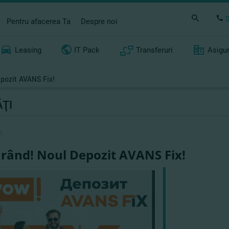
Pentru afacerea Ta
Despre noi
Leasing
IT Pack
Transferuri
Asigu
epozit AVANS Fix!
ŢI
1
urând! Noul Depozit AVANS Fix!