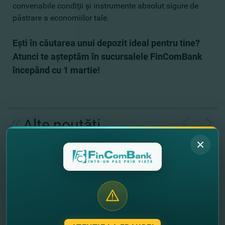
convenabile condiţii şi instrumente absolut sigure de
păstrare a economiilor tale.
Eşti în căutarea unui depozit ideal pentru tine?
Atunci te aşteptăm în sucursalele FinComBank
începând cu 1 martie!
//
Alte noutăţi