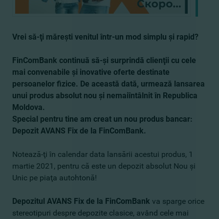
Vrei să-ţi măreşti venitul într-un mod simplu şi rapid?
FinComBank continuă să-şi surprindă clienţii cu cele
mai convenabile şi inovative oferte destinate
persoanelor fizice. De această dată, urmează lansarea
unui produs absolut nou şi nemaiîntâlnit în Republica
Moldova.
Special pentru tine am creat un nou produs bancar:
Depozit AVANS Fix de la FinComBank.
Notează-ţi în calendar data lansării acestui produs, 1
martie 2021, pentru că este un depozit absolut Nou şi
Unic pe piaţa autohtonă!
Depozitul AVANS Fix de la FinComBank
va sparge orice
stereotipuri despre depozite clasice, având cele mai