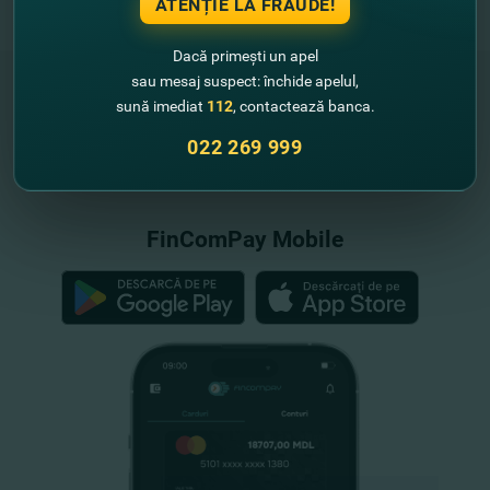
ATENȚIE LA FRAUDE!
Dacă primești un apel
sau mesaj suspect: închide apelul,
sună imediat
112
, contactează banca.
"FinComBank" S.A. este membră a
022 269 999
Schemei de Garantare a Depozitelor
din Republica Moldova
FinComPay Mobile