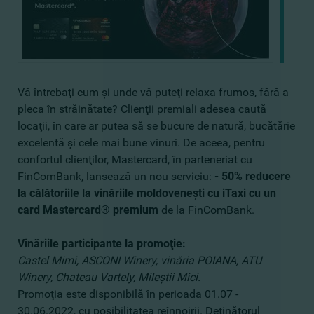
Vă întrebaţi cum şi unde vă puteţi relaxa frumos, fără a
pleca în străinătate? Clienţii premiali adesea caută
locaţii, în care ar putea să se bucure de natură, bucătărie
excelentă şi cele mai bune vinuri. De aceea, pentru
confortul clienţilor, Mastercard, în parteneriat cu
FinComBank, lansează un nou serviciu:
- 50% reducere
la călătoriile la vinăriile moldoveneşti cu iTaxi cu un
card Mastercard® premium
de la FinComBank.
Vinăriile participante la promoţie:
Castel Mimi, ASCONI Winery, vinăria POIANA, ATU
Winery, Chateau Vartely, Mileştii Mici.
Promoţia este disponibilă în perioada 01.07 -
30.06.2022, cu posibilitatea reînnoirii. Deţinătorul