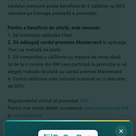
cardului premium poate beneficia de 2 călătorii cu 50%
reducere pe întreaga perioadă a promoţiei.
Pentru a beneficia de ofertă, este necesar:
1. Să instalaţizi aplicaţia iTaxi
2. Să adăugaţi cardul premium Mastercard
în aplicaţia
iTaxi ca metodă de plată
3. Să comandaţi o călătorie cu maşina de orice clasă
la/de la o vinărie din RM care participă la promoţie şi să
alegeţi metoda de plată cu cardul premial Mastercard
4. Costul călătoriei este calculat automat cu o reducere
de 50%!
Regulamentul oficial al promoţiei
AICI
.
Pentru mai multe detalii accesează
www.mastercard.md
şi
www.itaxi.md
.
FinComBank – Într-un pas prin viaţă!