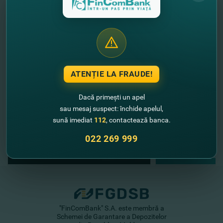
//
Alte noutăţi
ATENȚIE LA FRAUDE!
Dacă primești un apel
sau mesaj suspect: închide apelul,
sună imediat
112
, contactează banca.
022 269 999
"FinComBank" S.A. este membră a
Schemei de Garantare a Depozitelor