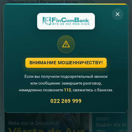
Официальный Регламент Акции
ЗДЕСЬ
.
Вы можете ознакомиться с деталями Акции,
перейдя на
www.mastercard.md
или
www.itaxi.md
.
FinComBank –
Вместе
по
жизни
!
ВНИМАНИЕ МОШЕННИЧЕСТВУ!
//
Другие новости
Если вы получили подозрительный звонок
или сообщение: завершите разговор,
немедленно позвоните
112
, свяжитесь с банком.
022 269 999