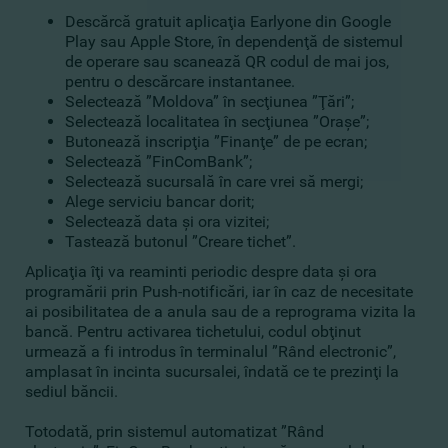
Descărcă gratuit aplicaţia Earlyone din
Google
Play
sau Apple Store, în dependenţă de sistemul
de operare sau scanează QR codul de mai jos,
pentru o descărcare instantanee.
Selectează ”Moldova” în secţiunea ”Ţări”;
Selectează localitatea în secţiunea ”Oraşe”;
Butonează inscripţia ”Finanţe” de pe ecran;
Selectează ”FinComBank”;
Selectează sucursală în care vrei să mergi;
Alege serviciu bancar dorit;
Selectează data şi ora vizitei;
Tastează butonul ”Creare tichet”.
Aplicaţia îţi va reaminti periodic despre data şi ora
programării prin Push-notificări, iar în caz de necesitate
ai posibilitatea de a anula sau de a reprograma vizita la
bancă. Pentru activarea tichetului, codul obţinut
urmează a fi introdus în terminalul ”Rând electronic”,
amplasat în incinta sucursalei, îndată ce te prezinţi la
sediul băncii.
Totodată, prin
sistemul automatizat ”Rând