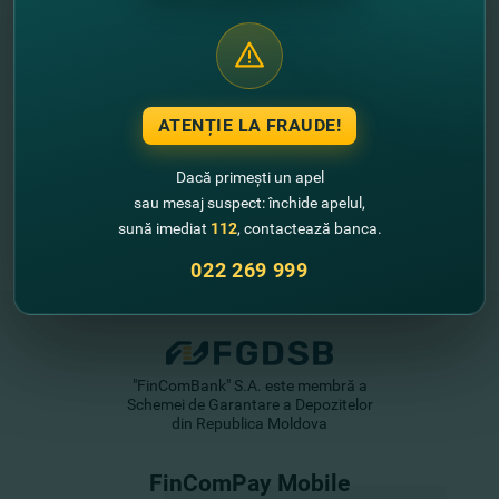
//
Alte noutăţi
ATENȚIE LA FRAUDE!
Dacă primești un apel
sau mesaj suspect: închide apelul,
sună imediat
112
, contactează banca.
022 269 999
"FinComBank" S.A. este membră a
Schemei de Garantare a Depozitelor
din Republica Moldova
FinComPay Mobile