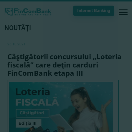
Internet Banking
NOUTĂŢI
26.10.2021
Câştigătorii concursului „Loteria
fiscală” care deţin carduri
FinComBank etapa III