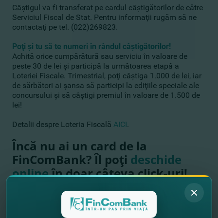
Câştigul va fi transferat pe cardul câştigătorilor de către
Serviciul Fiscal de Stat. Pentru informaţii rugăm să ne
contactaţi pe tel. (022)269823.
Poţi şi tu să te numeri în rândul câştigătorilor!
Achită orice cumpărătură sau serviciu în valoare de
peste 30 de lei şi participă la următoarea etapă a
Loteriei Fiscale. Trimestrial, poţi câştiga 1.000 de lei, iar
de sărbători ai şansa să participi la ediţiile speciale ale
concursului şi să câştigi premiul în valoare de 1.500 de
lei!
Detalii despre Loteria Fiscală
AICI
.
Încă nu ai un card de la
FinComBank? Îl poţi
deschide
online
în doar câteva click-uri!