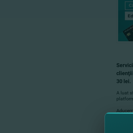
Servici
clienţ
30 lei.
A luat s
platfor
Aducem s
Câştigul
pe tel.