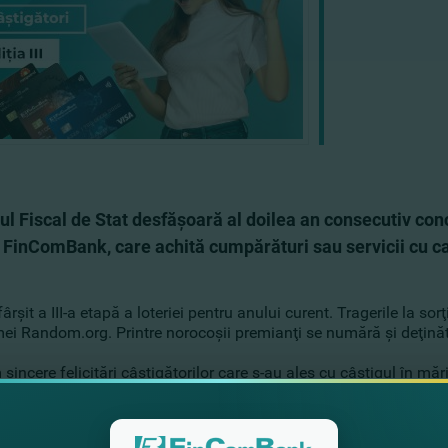
ul Fiscal de Stat desfăşoară al doilea an consecutiv conc
ii FinComBank, care achită cumpărături sau servicii cu
fârşit a III-a etapă a loteriei pentru anului curent. Tragerile la so
mei Random.org. Printre norocoşii premianţi se numără şi deţină
incere felicitări câştigătorilor сare s-au ales cu câştigul în mă
 va fi transferat pe cardul câştigătorilor de către Serviciul Fisc
 (022)269823.