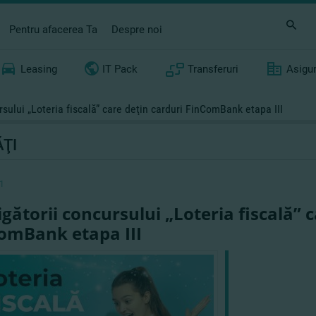
Pentru afacerea Ta
Despre noi
Leasing
IT Pack
Transferuri
Asigu
rsului „Loteria fiscală” care deţin carduri FinComBank etapa III
ŢI
1
igătorii concursului „Loteria fiscală” 
omBank etapa III