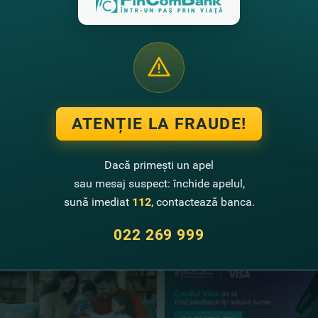
tu să te numeri în rândul câştigătorilor!
rice cumpărătură sau serviciu în valoare de peste 30 de lei şi pa
ial, poţi câştiga 1.000 de lei, iar de sărbători ai şansa să particip
în valoare de 1.500 de lei!
despre Loteria Fiscală
AICI
.
 nu ai un card de la FinComBank? Îl po
ATENȚIE LA FRAUDE!
a click-uri!
Dacă primești un apel
sau mesaj suspect: închide apelul,
sună imediat
112
, contactează banca.
te noutăţi
022 269 999