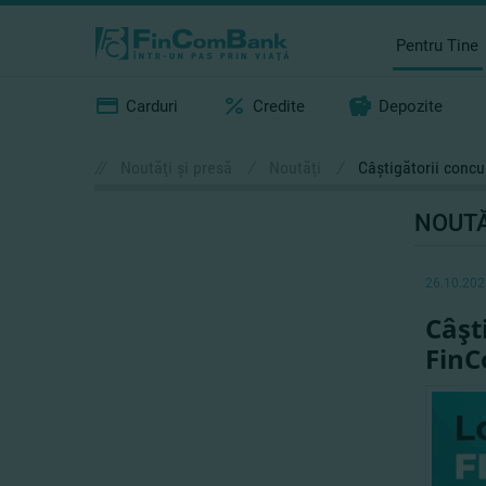
Pentru Tine
Carduri
Credite
Depozite
//
Noutăţi şi presă
/
Noutăţi
/
Câştigătorii concu
NOUTĂ
26.10.202
Câşt
FinC