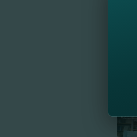
Poţi şi 
Achită o
Trimestr
premiul 
Detalii 
Încă
câtev
//
Al