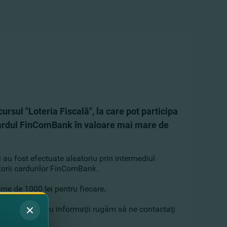
ursul "Loteria Fiscală", la care pot participa
 cardul FinComBank în valoare mai mare de
rţi au fost efectuate aleatoriu prin intermediul
torii cardurilor FinComBank.
rime de 1000 lei pentru fiecare
.
al de Stat. Pentru informaţii rugăm să ne contactaţi