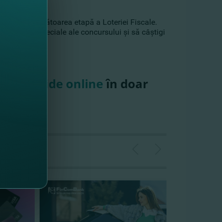
rticipă la următoarea etapă a Loteriei Fiscale.
i la ediţiile speciale ale concursului şi să câştigi
ţi
deschide online
în doar