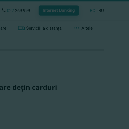
Internet Banking
022
269 999
RO
RU
rare
Servicii la distanță
Altele
care deţin carduri