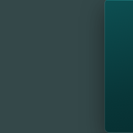
standard 
4. schimb
- la depo
- la depo
Modificăr
Mai multe
- Informa
- Informa
AICI.
Cu stimă
Echipa 
//
Al