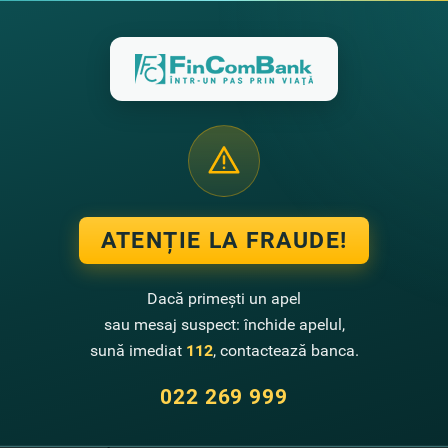
pentru depozitele la termen „Raţional Flotant” 25/36 luni şi „Drive”
creşt
area ratelor dobânzii:
zitele curente ale persoanelor fizice cu dobânzi flotante în valută naţională
zitele persoanelor fizice cu dobânzi flotante în valută naţională şi străină,
ile sunt publicate pe site-ul oficial al Băncii.
 informaţii găsiţi aici:
ţii despre condiţiile de acceptare a depozitelor persoanelor fizice în valute
ţii despre depozitele retrase ale persoanelor fizice în valută naţională şi s
ATENȚIE LA FRAUDE!
Dacă primești un apel
,
sau mesaj suspect: închide apelul,
FinComBank
sună imediat
112
, contactează banca.
022 269 999
te noutăţi