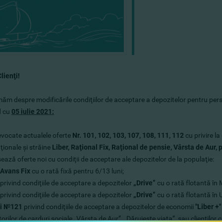
lienţi!
ăm despre modificările condiţiilor de acceptare a depozitelor pentru pers
d cu
05 iulie 2021:
evocate actualele oferte
Nr.
101, 102, 103, 107, 108, 111, 112
cu privire la
ţionale şi străine
Liber, Raţional Fix, Raţional de pensie, Vârsta de Aur,
sează oferte noi cu condiţii de acceptare ale depozitelor de la populaţie:
Avans Fix
cu o rată fixă ​​pentru 6/13 luni;
privind condiţiile de acceptare a depozitelor
„Drive”
cu o rată flotantă în
privind condiţiile de acceptare a depozitelor
„Drive”
cu o rată flotantă î
şi №121
privind condiţiile de acceptare a depozitelor de economii
"Liber +"
torilor de carduri sociale „Vârsta de Aur”, „Dăruieşte viaţa”, sau clienţilor 