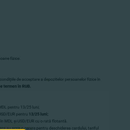
oane fizice.
 condiţiile de acceptare a depozitelor persoanelor fizice în
 pe termen în RUB.
 MDL pentru 13/25 luni;
n USD/EUR pentru
13/25 luni;
în MDL şi USD/EUR cu o rată flotantă.
care au scris o cerere pentru deschiderea cardului, tariful