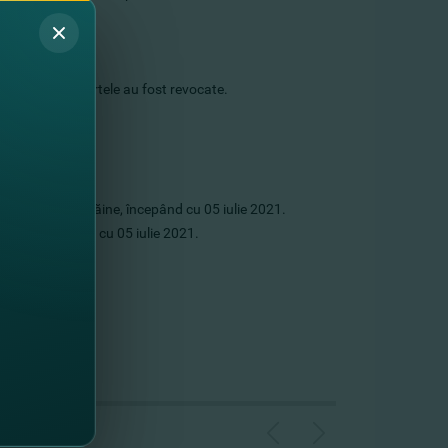
e cu 0, 25%.
 şi străină;
 pentru care ofertele au fost revocate.
 naţionale şi străine, începând cu 05 iulie 2021.
trăină, începând cu 05 iulie 2021.