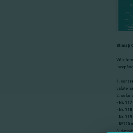
Stima
ţi
C
Vă inform
Începân
1. sunt r
valute na
2. se lan
- Nr. 117
- Nr. 118
- Nr. 119
- №120 
3. deţină