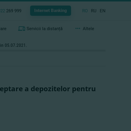
Internet Banking
022
269 999
RO
RU
EN
rare
Servicii la distanță
Altele
din 05.07.2021.
ceptare a depozitelor pentru