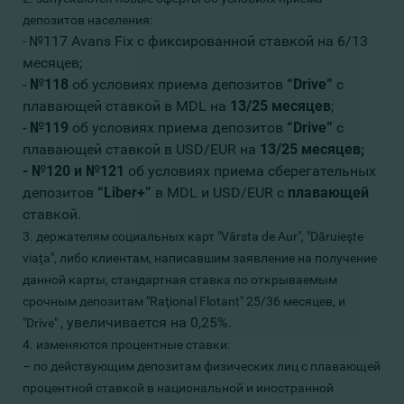
депозитов населения:
№117 Avans Fix с фиксированной ставкой на 6/13
-
месяцев;
-
№118
об условиях приема депозитов
“
Drive”
с
плавающей ставкой в MDL на
13/25 месяцев
;
-
№119
об условиях приема депозитов
“
Drive”
с
плавающей ставкой в USD/EUR на
13/25 месяцев;
-
№120 и №121
об условиях приема сберегательных
депозитов
“
Liber+”
в MDL и USD/EUR с
плавающей
ставкой.
3. держателям социальных карт "Vârsta de Aur", "Dăruieşte
viaţa", либо клиентам, написавшим заявление на получение
данной карты, стандартная ставка по открываемым
срочным депозитам "Raţional Flotant" 25/36 месяцев, и
, увеличивается на 0,25%.
"Drive"
4. изменяются процентные ставки:
– по действующим
депозитам физических лиц с плавающей
процентной ставкой в национальной и иностранной