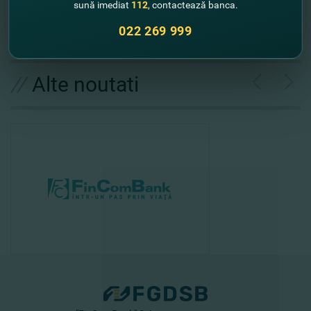
sună imediat
112
, contactează banca.
команда FinComBank
022 269 999
//
Alte noutati