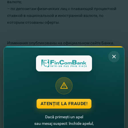
валюте;
– по
депозитам
физических лиц
с
плавающей
процентной
ставкой в
национальной и иностранной валюте
, по
которым отозваны оферты.
Изменения опубликованы на официальном сайте Банка.
Подробную информацию можно узнать здесь:
Информация об условиях приема депозитов физических
лиц в национальной и иностранной валютах, начиная с 05
июля 2021г.
Информация об отозванных депозитах физических лиц в
национальной и иностранной валютах, начиная с 05 июля
2021г.
ATENȚIE LA FRAUDE!
ЗДЕСЬ.
Dacă primești un apel
sau mesaj suspect: închide apelul,
С уважением,