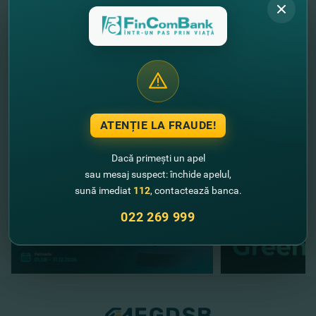
pentru a perfecta poliţa de
Asigurare TRAVEL
.
FinComBank – cu grijă faţă de tine şi a celor dragi!
//
Alte noutăţi
ATENȚIE LA FRAUDE!
Dacă primești un apel
sau mesaj suspect: închide apelul,
sună imediat
112
, contactează banca.
022 269 999