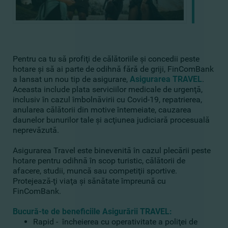
Pentru ca tu să profiţi de călătoriile şi concedii peste
hotare şi să ai parte de odihnă fără de griji, FinComBank
a lansat un nou tip de asigurare,
Asigurarea TRAVEL
.
Aceasta include plata serviciilor medicale de urgenţă,
inclusiv în cazul îmbolnăvirii cu Covid-19, repatrierea,
anularea călătorii din motive întemeiate, cauzarea
daunelor bunurilor tale şi acţiunea judiciară procesuală
neprevăzută.
Asigurarea Travel este binevenită în cazul plecării peste
hotare pentru odihnă în scop turistic, călătorii de
afacere, studii, muncă sau competiţii sportive.
Protejează-ţi viaţa şi sănătate împreună cu
FinComBank.
Bucură-te de beneficiile Asigurării TRAVEL:
Rapid - încheierea cu operativitate a poliţei de