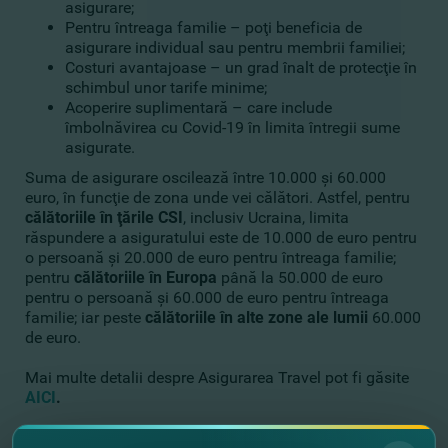
asigurare;
Pentru întreaga familie – poţi beneficia de
asigurare individual sau pentru membrii familiei;
Costuri avantajoase – un grad înalt de protecţie în
schimbul unor tarife minime;
Acoperire suplimentară – care include
îmbolnăvirea cu Covid-19 în limita întregii sume
asigurate.
Suma de asigurare oscilează între 10.000 şi 60.000
euro, în funcţie de zona unde vei călători. Astfel, pentru
călătoriile în
ţările CSI
, inclusiv Ucraina, limita
răspundere a asiguratului este de 10.000 de euro pentru
o persoană şi 20.000 de euro pentru întreaga familie;
pentru
călătoriile în Europa
până la 50.000 de euro
pentru o persoană şi 60.000 de euro pentru întreaga
familie; iar peste
călătoriile în alte zone ale lumii
60.000
de euro.
Mai multe detalii despre Asigurarea Travel pot fi găsite
AICI
.
Te aşteptăm în sucursalele FinComBank cu paşaportul