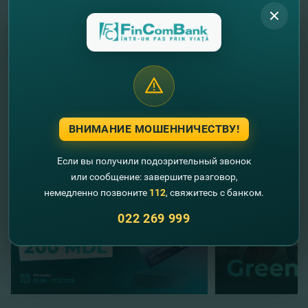
Ждем вас в
отделениях FinComBank
с паспортом
для оформления страхового полиса TRAVEL.
FinComBank – с заботой о вас и ваших близких!
//
Другие новости
ВНИМАНИЕ МОШЕННИЧЕСТВУ!
Если вы получили подозрительный звонок
или сообщение: завершите разговор,
немедленно позвоните
112
, свяжитесь с банком.
022 269 999