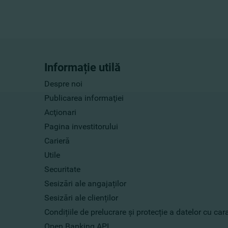
Informație utilă
Despre noi
Publicarea informaţiei
Acţionari
Pagina investitorului
Carieră
Utile
Securitate
Sesizări ale angajaților
Sesizări ale clienților
Condițiile de prelucrare și protecție a datelor cu ca
Open Banking API