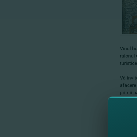
Vinul bu
raionul 
turistic
Vă invi
afacere 
primii 
Iar dacă
pentru 
aşteptă 
Sauvign