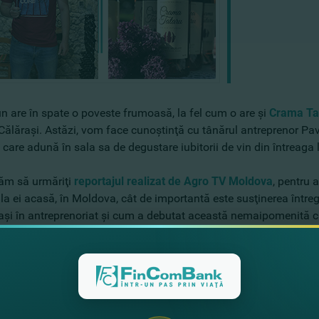
n are în spate o poveste frumoasă, la fel cum o are şi
Crama Ta
Călăraşi. Astăzi, vom face cunoştinţă cu tânărul antreprenor Pav
e care adună în sala sa de degustare iubitorii de vin din întreaga
tăm să urmăriţi
reportajul realizat de Agro TV Moldova
, pentru 
la ei acasă, în Moldova, cât de importantă este susţinerea întregi
paşi în antreprenoriat şi cum a debutat această nemaipomenită c
 şi voi sunteţi iubitori ai vinului bun, doriţi să petreceţi frumos
a sărbători un eveniment memorabil, familia Tataru vă aşteaptă c
o atmosferă ca acasă cu bucate tradiţionale şi o colecţie întreag
on sec sau demisec, Rosé demidulce, Kagor, Aligote, Muscat şi