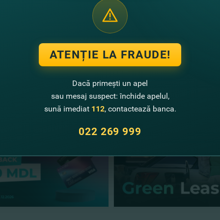
tăm să urmăriţi campania
„#FinComBusiness – preţuim oameni,
norilor pe site-ul nostru.
ATENȚIE LA FRAUDE!
Dacă primești un apel
te noutăţi
sau mesaj suspect: închide apelul,
sună imediat
112
, contactează banca.
022 269 999