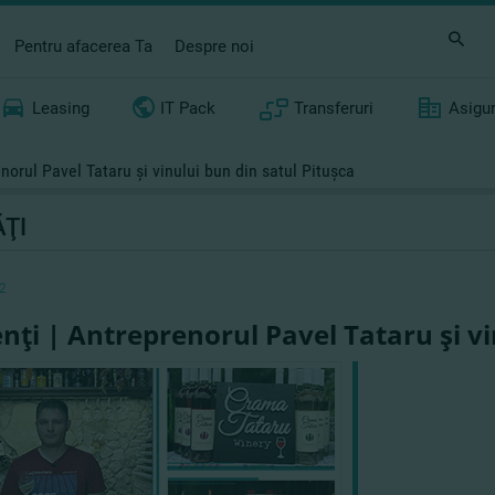
Pentru afacerea Ta
Despre noi
Leasing
IT Pack
Transferuri
Asigu
enorul Pavel Tataru şi vinului bun din satul Pituşca
ŢI
2
enţi | Antreprenorul Pavel Tataru şi vi