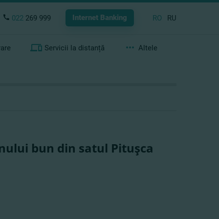
Internet Banking
022
269 999
RO
RU
rare
Servicii la distanță
Altele
nului bun din satul Pituşca