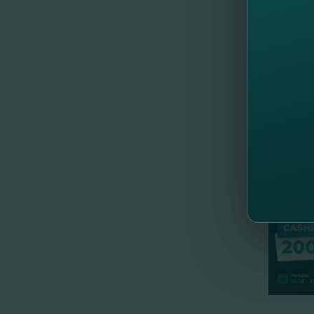
Vă invi
antrepre
//
Al