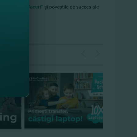
 încurajăm afaceri”
şi poveştile de succes ale