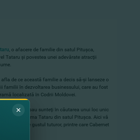
taru
, o afacere de familie din satul Pituşca,
el Tataru şi povestea unei adevărate atracţii
 lume.
a afla de ce această familie a decis să-şi lanseze o
i familii în dezvoltarea businessului, care au fost
ramă localizată în Codrii Moldovei.
 acest weekend sau sunteţi în căutarea unui loc unic
u drag la Crama Tataru din satul Pituşca. Aici vă
ă de vinuri pe gustul tuturor, printre care Cabernet
 Chardonnay.