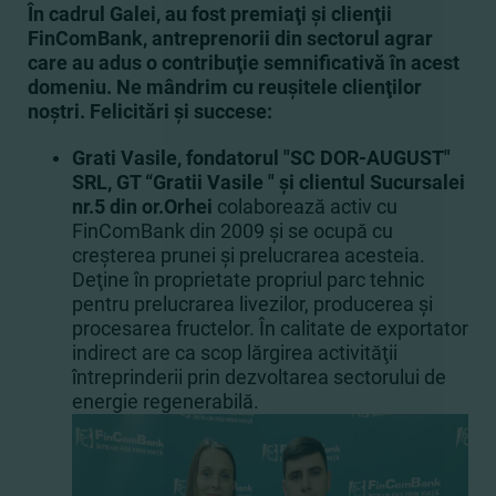
În cadrul Galei, au fost premiaţi şi clienţii
FinComBank, antreprenorii din sectorul agrar
care au adus o contribuţie semnificativă în acest
domeniu. Ne mândrim cu reuşitele clienţilor
noştri. Felicitări şi succese:
Grati Vasile, fondatorul "SC DOR-AUGUST"
SRL, GT “Gratii Vasile " şi clientul Sucursalei
nr.5 din or.Orhei
colaborează activ cu
FinComBank din 2009 şi se ocupă cu
creşterea prunei şi prelucrarea acesteia.
Deţine în proprietate propriul parc tehnic
pentru prelucrarea livezilor, producerea şi
procesarea fructelor. În calitate de exportator
indirect are ca scop lărgirea activităţii
întreprinderii prin dezvoltarea sectorului de
energie regenerabilă.