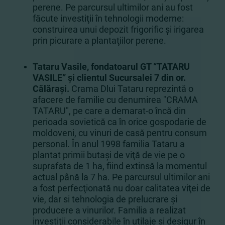
perene. Pe parcursul ultimilor ani au fost
făcute investiţii în tehnologii moderne:
construirea unui depozit frigorific şi irigarea
prin picurare a plantaţiilor perene.
Tataru Vasile, fondatoarul GT “TATARU
VASILE” şi clientul Sucursalei 7 din or.
Călăraşi.
Crama Dlui Tataru reprezintă o
afacere de familie cu denumirea "CRAMA
TATARU", pe care a demarat-o încă din
perioada sovietică ca în orice gospodarie de
moldoveni, cu vinuri de casă pentru consum
personal. În anul 1998 familia Tataru a
plantat primii butaşi de viţă de vie pe o
suprafata de 1 ha, fiind extinsă la momentul
actual până la 7 ha. Pe parcursul ultimilor ani
a fost perfecţionată nu doar calitatea viţei de
vie, dar si tehnologia de prelucrare şi
producere a vinurilor. Familia a realizat
investiţii considerabile în utilaje şi desigur în