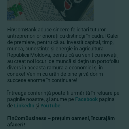
FinComBank aduce sincere felicitări tuturor
antreprenorilor onoraţi cu distincţii în cadrul Galei
de premiere, pentru că au investit capital, timp,
muncă, cunoştinţe şi energie în agricultura
Republicii Moldova, pentru că au venit cu inovaţii,
au creat noi locuri de muncă şi deţin un portofoliu
divers în această ramură a economiei şi în
conexe! Venim cu urări de bine şi vă dorim
succese enorme în continuare!
Întreaga conferinţă poate fi urmărită în reluare pe
paginile noastre, şi anume pe
Facebook
pagina
de
LinkedIn
şi
YouTube
.
FinComBusiness – preţuim oameni, încurajăm
afaceri!