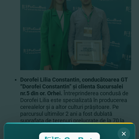
Dorofei Lilia Constantin, conducătoarea GT
“Dorofei Constantin” şi clienta Sucursalei
nr.5 din or. Orhei.
Întreprinderea condusă de
Dorofei Lilia este specializată în producerea
cerealelor şi a altor culturi prăşitoare. Pe
parcursul ultimilor 2 ani a fost dublată
suprafaţa de terenuri prelucrate de la 70 la
150 ha, de asemenea a fost renovat parcul
de tehnică agricolă - seceratoare de cereale