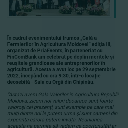
În cadrul evenimentului
frumos
„Gală a
Fermierilor în Agricultura Moldovei” edi
ţia III
,
organizat de PriaEvents, în parteneriat cu
FinComBank am celebrat pe deplin meritele şi
reuşitele grandioase ale antreprenorilor în
agricultură. Acesta a avut loc pe 29 septembrie
2022, începând cu ora 9:30, într-o locaţie
deosebită - Sala cu Orgă din Chişinău.
“Astăzi avem Gala Valorilor în Agricultura Republii
Moldova, zicem noi valori deoarece sunt foarte
valoroşi cei prezenţi, sunt exemple pe care mai
mulţi dintre noi le putem urma şi sunt oameni din
experinţa cărora putem învăţa. Reuniunea
aceasta ne permite să vedem ce oportunutăţi ar