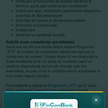
Producţia şi furnizarea de energie electrică şi
termică, gaze, apă caldă şi aer condiţionat
Distribuţia apei, salubritate, gestionarea deşeurilor,
activităţi de decontaminare
Activităţi de cazare şi alimentaţie publică
Informaţii şi comunicaţii
Învăţământ
Sănătate şi asistenţă socială
Solicită acum consultanţa specialistului
Dacă vrei să afli mai multe detalii despre Programul
„373”, te invităm să completezi tabelul de mai jos cu
datele tale de contact. Colegii noştri îţi vor răspunde la
toate întrebările şi te vor ajuta să accesezi rapid un
credit în dependenţă de nevoile afacerii tale. De
asemenea, ne poţi vizita în unităţile băncii amplasate în
mai multe regiuni ale ţării.
FinComBank a aderat la
Programul „373”
pe 21 iunie
2023, semnând Contractul de parteneriat privind
implementarea acestui Program cu Consiliul
Organizaţiei pentru Dezvoltarea Antreprenoriatului
(ODA). FinComBank susţine iniţiativa statului de