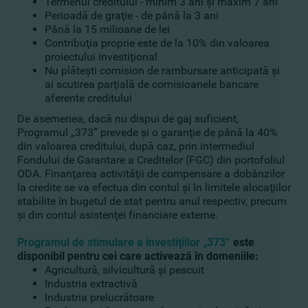
Termenul creditului - minim 3 ani şi maxim 7 ani
Perioadă de graţie - de până la 3 ani
Până la 15 milioane de lei
Contribuţia proprie este de la 10% din valoarea
proiectului investiţional
Nu plăteşti comision de rambursare anticipată şi
ai scutirea parţială de comisioanele bancare
aferente creditului
De asemenea, dacă nu dispui de gaj suficient,
Programul „373” prevede şi o garanţie de până la 40%
din valoarea creditului, după caz, prin intermediul
Fondului de Garantare a Creditelor (FGC) din portofoliul
ODA. Finanţarea activităţii de compensare a dobânzilor
la credite se va efectua din contul şi în limitele alocaţiilor
stabilite în bugetul de stat pentru anul respectiv, precum
şi din contul asistenţei financiare externe.
Programul de stimulare a investiţiilor „373”
este
disponibil pentru cei care activează în domeniile:
Agricultură, silvicultură şi pescuit
Industria extractivă
Industria prelucrătoare