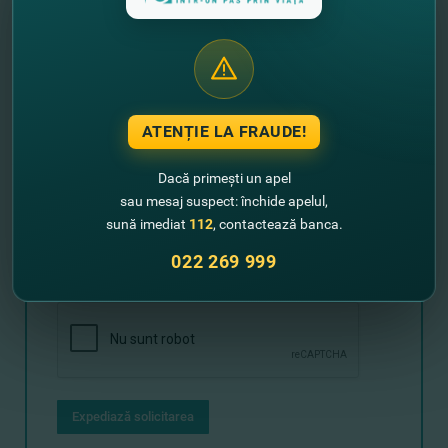
dezvoltare a antreprenoriatului autohton prin intermediul
accesării creditelor în condiţii avantajoase.
FinComBank – preţuim oameni, încurajăm afaceri!
Lasă-ne datele tale de contact şi noi
ATENȚIE LA FRAUDE!
revenim cu un sunet!
Dacă primești un apel
sau mesaj suspect: închide apelul,
+373
sună imediat
112
, contactează banca.
022 269 999
Expediază solicitarea