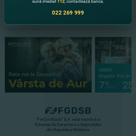
sună imediat
112
, contactează banca.
022 269 999
//
Alte noutăţi
"FinComBank" S.A. este membră a
Schemei de Garantare a Depozitelor
din Republica Moldova