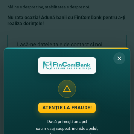
Mâine e despre tine, stabilitatea e despre noi.
Nu rata ocazia! Adună banii cu FinComBank pentru a-ţi
realiza dorinţele!
Lasă-ne datele tale de contact şi noi
revenim cu un sunet!
+373
ATENȚIE LA FRAUDE!
Dacă primești un apel
sau mesaj suspect: închide apelul,
Expediază solicitarea