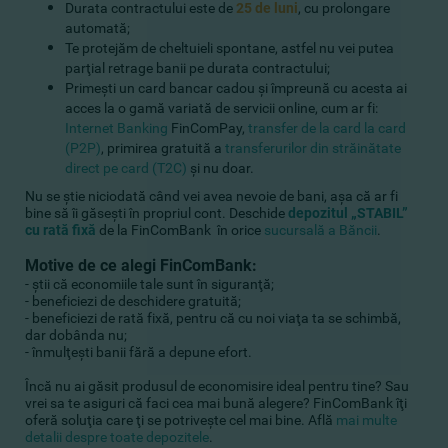
Durata contractului este de
25 de luni
, cu prolongare
automată;
Te protejăm de cheltuieli spontane, astfel nu vei putea
parţial retrage banii pe durata contractului;
Primeşti un card bancar cadou şi împreună cu acesta ai
acces la o gamă variată de servicii online, cum ar fi:
Internet Banking
FinComPay,
transfer de la card la card
(P2P)
, primirea gratuită a
transferurilor din străinătate
direct pe card (T2C)
şi nu doar.
Nu se ştie niciodată când vei avea nevoie de bani, aşa că ar fi
bine să îi găseşti în propriul cont. Deschide
depozitul „STABIL”
cu rată fixă
de la FinComBank în orice
sucursală a Băncii
.
Motive de ce alegi FinComBank:
- ştii că economiile tale sunt în siguranţă;
- beneficiezi de deschidere gratuită;
- beneficiezi de rată fixă, pentru că cu noi viaţa ta se schimbă,
dar dobânda nu;
- înmulţeşti banii fără a depune efort.
Încă nu ai găsit produsul de economisire ideal pentru tine? Sau
vrei sa te asiguri că faci cea mai bună alegere? FinComBank îţi
oferă soluţia care ţi se potriveşte cel mai bine. Află
mai multe
detalii despre toate depozitele
.